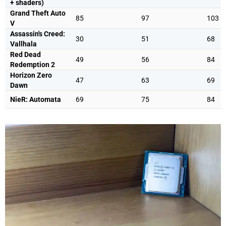
+ shaders)
Grand Theft Auto
85
97
103
V
Assassin's Creed:
30
51
68
Vallhala
Red Dead
49
56
84
Redemption 2
Horizon Zero
47
63
69
Dawn
NieR: Automata
69
75
84