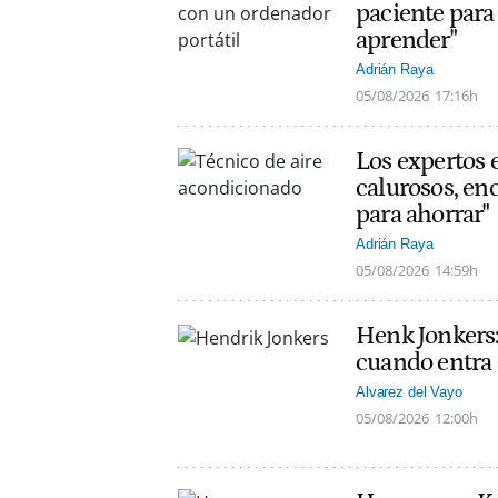
paciente para 
aprender"
Adrián Raya
05/08/2026
17:16h
Los expertos 
calurosos, en
para ahorrar"
Adrián Raya
05/08/2026
14:59h
Henk Jonkers:
cuando entra a
Alvarez del Vayo
05/08/2026
12:00h