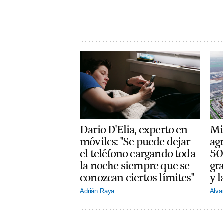
Dario D'Elia, experto en
Mi
móviles: "Se puede dejar
ag
el teléfono cargando toda
50
la noche siempre que se
gra
conozcan ciertos límites"
y l
Adrián Raya
Alva