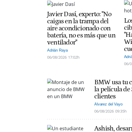
Javier Dasí, experto: "No
Lo
caigas en la trampa del
ci
aire acondicionado con
"H
batería, no es más que un
Wi
ventilador"
cu
Adrián Raya
06/08/2026
17:02h
Adri
06/0
BMW usa tu co
la película d
clientes
Alvarez del Vayo
06/08/2026
09:35h
Ashish, desarr