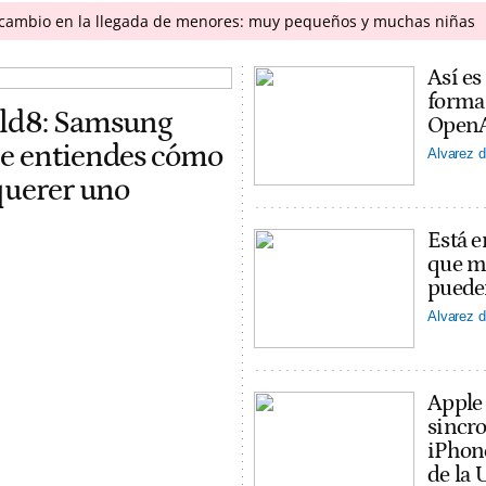
n cambio en la llegada de menores: muy pequeños y muchas niñas
Así es
forma
old8: Samsung
OpenAI
ue entiendes cómo
Alvarez d
 querer uno
Está e
que ma
puede
Alvarez d
Apple
sincro
iPhon
de la 