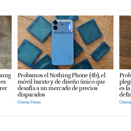
sung
Probamos el Nothing Phone (4b), el
Prob
des
móvil barato y de diseño único que
pleg
rer
desafía a un mercado de precios
es l
disparados
defi
Chema Flores
Chema 