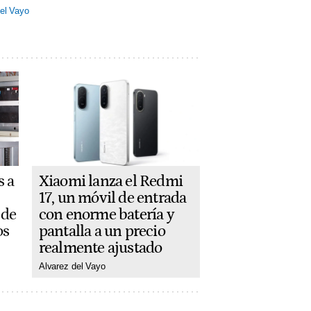
el Vayo
Xiaomi lanza el Redmi
s a
17, un móvil de entrada
con enorme batería y
 de
pantalla a un precio
os
realmente ajustado
Alvarez del Vayo