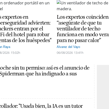
s expertos en
Los expertos coinciden
berseguridad advierten:
“asegúrate de que tu
ackers entran por el
ventilador de techo
Fi del hotel para robar
funciona en modo ver
entas de los huéspedes"
para no pasar calor”
án Raya
Alvarez del Vayo
8/2026
15:02h
06/08/2026
13:41h
che sin tu permiso: así es el anuncio de
e Spiderman que ha indignado a sus
ollador: "Usada bien, la IA es un tutor