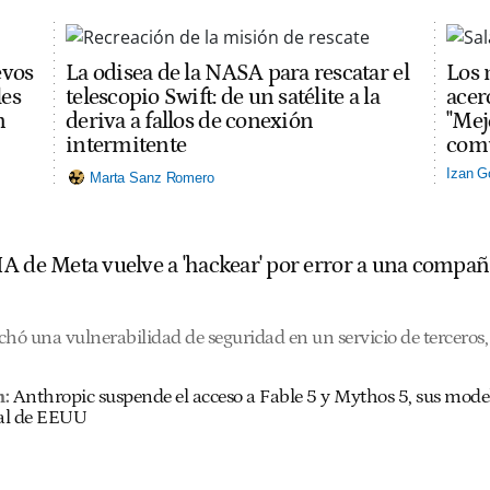
evos
La odisea de la NASA para rescatar el
Los 
les
telescopio Swift: de un satélite a la
acerc
n
deriva a fallos de conexión
"Mej
intermitente
comu
Izan G
Marta Sanz Romero
A de Meta vuelve a 'hackear' por error a una compañ
hó una vulnerabilidad de seguridad en un servicio de terceros, 
n:
Anthropic suspende el acceso a Fable 5 y Mythos 5, sus mode
al de EEUU