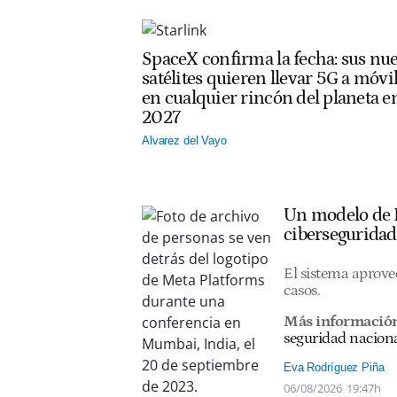
SpaceX confirma la fecha: sus nu
satélites quieren llevar 5G a móvi
en cualquier rincón del planeta e
2027
Alvarez del Vayo
Un modelo de I
ciberseguridad
El sistema aprovec
casos.
Más informació
seguridad nacion
Eva Rodríguez Piña
06/08/2026
19:47h