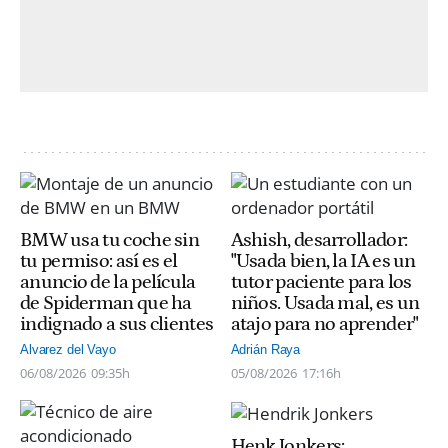
BMW usa tu coche sin
Ashish, desarrollador:
tu permiso: así es el
"Usada bien, la IA es un
anuncio de la película
tutor paciente para los
de Spiderman que ha
niños. Usada mal, es un
indignado a sus clientes
atajo para no aprender"
Alvarez del Vayo
Adrián Raya
06/08/2026
09:35h
05/08/2026
17:16h
Henk Jonkers: