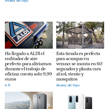
Alvarez del Vayo
Ha llegado a ALDI el
Esta tienda es perfecta
enfriador de aire
para acampar en
perfecto para aliviarnos
verano: se monta en 60
durante el trabajo de
segundos y planta cara
oficina: cuesta solo 9,99
al sol, viento y
euros
mosquitos
A.R.
Alvarez del Vayo