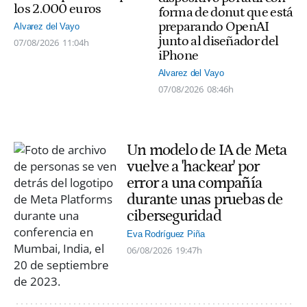
los 2.000 euros
forma de donut que está
preparando OpenAI
Alvarez del Vayo
junto al diseñador del
07/08/2026
11:04h
iPhone
Alvarez del Vayo
07/08/2026
08:46h
Un modelo de IA de Meta
vuelve a 'hackear' por
error a una compañía
durante unas pruebas de
ciberseguridad
Eva Rodríguez Piña
06/08/2026
19:47h