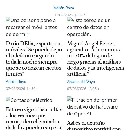
Adrián Raya
07/08/2026
16:38h
Dario D'Elia, experto en
Miguel Angel Ferrer,
móviles: "Se puede dejar
agricultor: "ahorramos
el teléfono cargando
un 50% del agua de
toda la noche siempre
riego gracias al análisis
que se conozcan ciertos
de datos y la inteligencia
límites"
artificial”
Adrián Raya
Alvarez del Vayo
07/08/2026
14:59h
07/08/2026
13:25h
Está en vigor: las multas
a los vecinos que
manipulen el contador
Así es el extraño
de la luz pueden superar
dispositivo portátil con