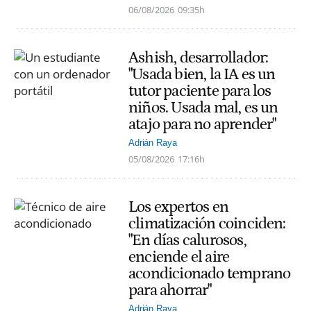
06/08/2026
09:35h
Ashish, desarrollador:
"Usada bien, la IA es un
tutor paciente para los
niños. Usada mal, es un
atajo para no aprender"
Adrián Raya
05/08/2026
17:16h
Los expertos en
climatización coinciden:
"En días calurosos,
enciende el aire
acondicionado temprano
para ahorrar"
Adrián Raya