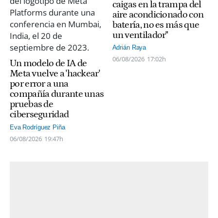
caigas en la trampa del
aire acondicionado con
batería, no es más que
un ventilador"
Adrián Raya
06/08/2026
17:02h
Un modelo de IA de
Meta vuelve a 'hackear'
por error a una
compañía durante unas
pruebas de
ciberseguridad
Eva Rodríguez Piña
06/08/2026
19:47h