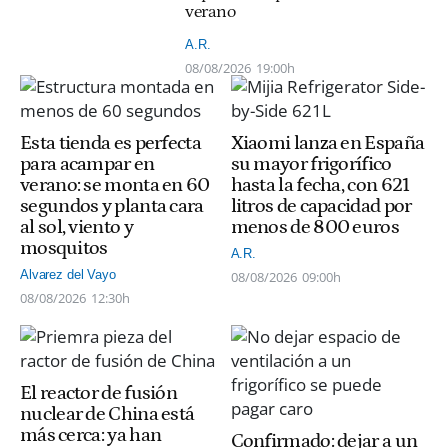
verano
A.R.
08/08/2026
19:00h
Esta tienda es perfecta
Xiaomi lanza en España
para acampar en
su mayor frigorífico
verano: se monta en 60
hasta la fecha, con 621
segundos y planta cara
litros de capacidad por
al sol, viento y
menos de 800 euros
mosquitos
A.R.
Alvarez del Vayo
08/08/2026
09:00h
08/08/2026
12:30h
El reactor de fusión
nuclear de China está
más cerca: ya han
Confirmado: dejar a un