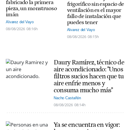
fabricado la primera
frigorífico sin espacio de
pieza, un monstruoso
ventilación es el mayor
imán
fallo de instalación que
puedes tener
Alvarez del Vayo
08/08/2026
08:16h
Alvarez del Vayo
08/08/2026
08:15h
Daury Ramírez, técnico de
aire acondicionado: "Unos
filtros sucios hacen que tu
aire enfríe menos y
consuma mucho más"
Nacho Castañón
08/08/2026
08:14h
Ya se encuentra en vigor: