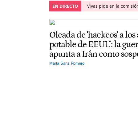
EN DIRECTO
Vivas pide en la comisió
Oleada de 'hackeos' a los
potable de EEUU: la gu
apunta a Irán como sos
Marta Sanz Romero