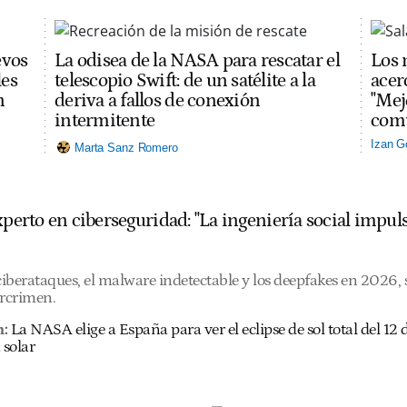
evos
La odisea de la NASA para rescatar el
Los 
les
telescopio Swift: de un satélite a la
acerc
n
deriva a fallos de conexión
"Mej
intermitente
comu
Izan G
Marta Sanz Romero
experto en ciberseguridad: "La ingeniería social imp
 ciberataques, el malware indetectable y los deepfakes en 2026
ercrimen.
n:
La NASA elige a España para ver el eclipse de sol total del 1
 solar