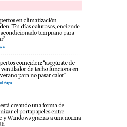
pertos en climatización
den: "En días calurosos, enciende
re acondicionado temprano para
r"
aya
pertos coinciden: “asegúrate de
 ventilador de techo funciona en
erano para no pasar calor”
el Vayo
 está creando una forma de
nizar el portapapeles entre
e y Windows gracias a una norma
UE