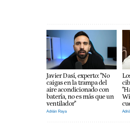
Javier Dasí, experto: "No
Lo
caigas en la trampa del
ci
aire acondicionado con
"H
batería, no es más que un
Wi
ventilador"
cu
Adrián Raya
Adri