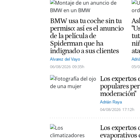
BMW usa tu coche sin tu
As
permiso: así es el anuncio
"Us
de la película de
tut
Spiderman que ha
ni
indignado a sus clientes
at
Alvarez del Vayo
Adri
06/08/2026
09:35h
05/0
Los expertos 
populares per
moderación"
Adrián Raya
04/08/2026
17:12h
Los expertos 
evaporativos 