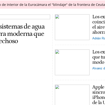
n de Interior de la Eurocámara el "blindaje" de la frontera de Ceuta
Los ex
coinci
 sistemas de agua
el ai
ahorra
erra moderna que
Adrián R
pechoso
Los ex
que tu
modo v
Alvarez d
Apple
sincro
iPhon
de la 