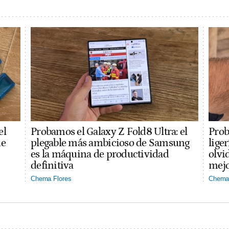
el
Probamos el Galaxy Z Fold8 Ultra: el
Prob
ue
plegable más ambicioso de Samsung
lige
es la máquina de productividad
olvi
definitiva
mejo
Chema Flores
Chema 