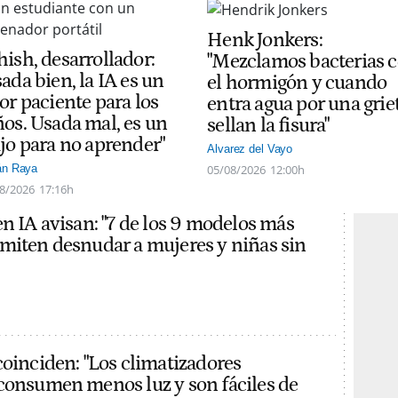
Henk Jonkers:
hish, desarrollador:
"Mezclamos bacterias 
ada bien, la IA es un
el hormigón y cuando
or paciente para los
entra agua por una grie
ños. Usada mal, es un
sellan la fisura"
ajo para no aprender"
Alvarez del Vayo
05/08/2026
12:00h
án Raya
8/2026
17:16h
en IA avisan: "7 de los 9 modelos más
miten desnudar a mujeres y niñas sin
coinciden: "Los climatizadores
consumen menos luz y son fáciles de