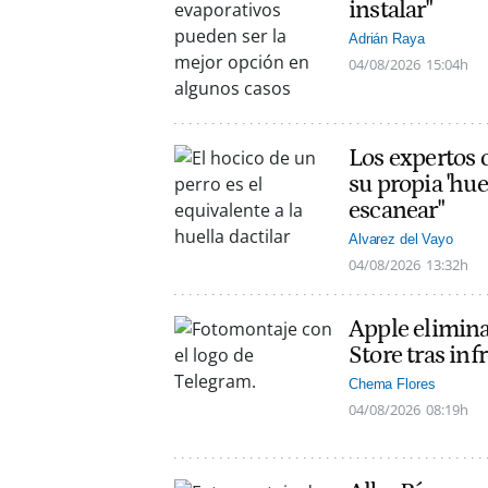
instalar"
Adrián Raya
04/08/2026
15:04h
Los expertos c
su propia 'hue
escanear"
Alvarez del Vayo
04/08/2026
13:32h
Apple elimin
Store tras inf
Chema Flores
04/08/2026
08:19h