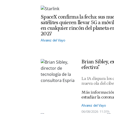
SpaceX confirma la fecha: sus nu
satélites quieren llevar 5G a móvi
en cualquier rincón del planeta e
2027
Alvarez del Vayo
Brian Sibley, 
efectiva"
La IA dispara los
nueva ola del cib
Más informació
estudiar la corona
Alvarez del Vayo
06/08/2026
11:31h