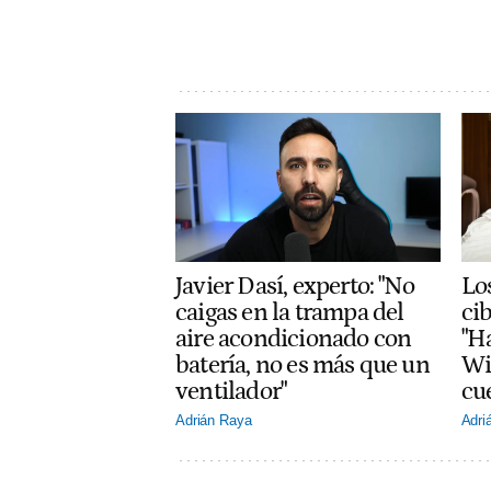
Javier Dasí, experto: "No
Lo
caigas en la trampa del
ci
aire acondicionado con
"H
batería, no es más que un
Wi
ventilador"
cu
Adrián Raya
Adri