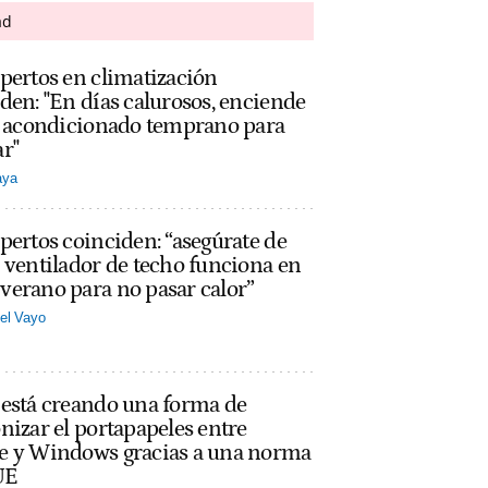
ad
pertos en climatización
den: "En días calurosos, enciende
re acondicionado temprano para
r"
aya
pertos coinciden: “asegúrate de
 ventilador de techo funciona en
erano para no pasar calor”
el Vayo
 está creando una forma de
nizar el portapapeles entre
e y Windows gracias a una norma
UE