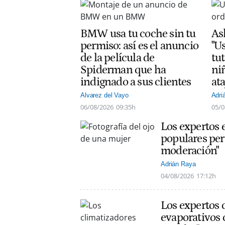
BMW usa tu coche sin tu
As
permiso: así es el anuncio
"Us
de la película de
tut
Spiderman que ha
ni
indignado a sus clientes
at
Alvarez del Vayo
Adri
06/08/2026
09:35h
05/0
Los expertos 
populares per
moderación"
Adrián Raya
04/08/2026
17:12h
Los expertos 
evaporativos 