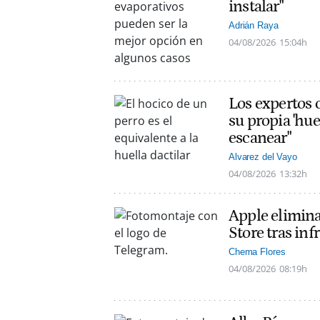
instalar"
Adrián Raya
04/08/2026
15:04h
Los expertos c
su propia 'hue
escanear"
Alvarez del Vayo
04/08/2026
13:32h
Apple elimin
Store tras inf
Chema Flores
04/08/2026
08:19h