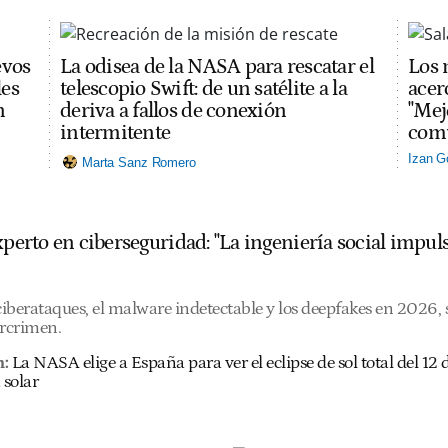
evos
La odisea de la NASA para rescatar el
Los 
les
telescopio Swift: de un satélite a la
acerc
n
deriva a fallos de conexión
"Mej
intermitente
comu
Izan G
Marta Sanz Romero
experto en ciberseguridad: "La ingeniería social imp
 ciberataques, el malware indetectable y los deepfakes en 2026
ercrimen.
n:
La NASA elige a España para ver el eclipse de sol total del 1
 solar