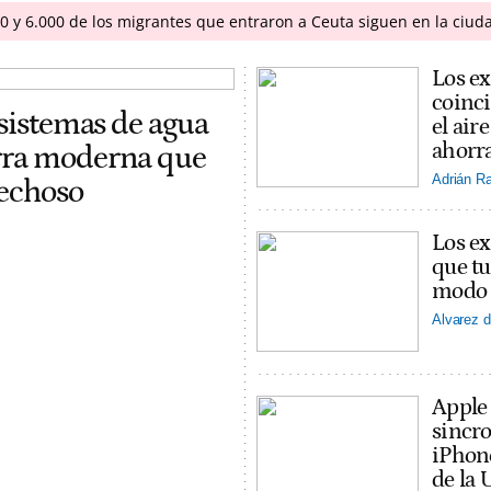
00 y 6.000 de los migrantes que entraron a Ceuta siguen en la ciud
Los ex
coinci
 sistemas de agua
el ai
ahorra
erra moderna que
Adrián R
pechoso
Los ex
que tu
modo v
Alvarez d
Apple
sincro
iPhon
de la 