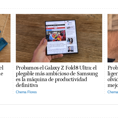
el
Probamos el Galaxy Z Fold8 Ultra: el
Prob
ue
plegable más ambicioso de Samsung
lige
es la máquina de productividad
olvi
definitiva
mejo
Chema Flores
Chema 