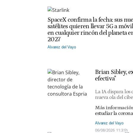
SpaceX confirma la fecha: sus nu
satélites quieren llevar 5G a móvi
en cualquier rincón del planeta e
2027
Alvarez del Vayo
Brian Sibley, 
efectiva"
La IA dispara los
nueva ola del cib
Más informació
estudiar la corona
Alvarez del Vayo
06/08/2026
11:31h