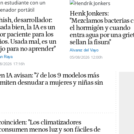
Henk Jonkers:
hish, desarrollador:
"Mezclamos bacterias 
ada bien, la IA es un
el hormigón y cuando
or paciente para los
entra agua por una grie
ños. Usada mal, es un
sellan la fisura"
ajo para no aprender"
Alvarez del Vayo
05/08/2026
12:00h
án Raya
8/2026
17:16h
en IA avisan: "7 de los 9 modelos más
miten desnudar a mujeres y niñas sin
coinciden: "Los climatizadores
consumen menos luz y son fáciles de