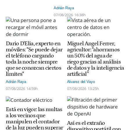
Adrián Raya
07/08/2026
16:38h
Dario D'Elia, experto en
Miguel Angel Ferrer,
móviles: "Se puede dejar
agricultor: "ahorramos
el teléfono cargando
un 50% del agua de
toda la noche siempre
riego gracias al análisis
que se conozcan ciertos
de datos y la inteligencia
límites"
artificial”
Adrián Raya
Alvarez del Vayo
07/08/2026
14:59h
07/08/2026
13:25h
Está en vigor: las multas
a los vecinos que
manipulen el contador
Así es el extraño
de la luz pueden superar
dispositivo portátil con