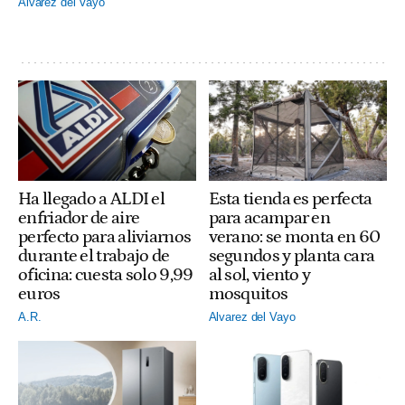
Alvarez del Vayo
Ha llegado a ALDI el
Esta tienda es perfecta
enfriador de aire
para acampar en
perfecto para aliviarnos
verano: se monta en 60
durante el trabajo de
segundos y planta cara
oficina: cuesta solo 9,99
al sol, viento y
euros
mosquitos
A.R.
Alvarez del Vayo