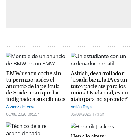
BMW usa tu coche sin
Ashish, desarrollador:
tu permiso: así es el
"Usada bien, la IA es un
anuncio de la película
tutor paciente para los
de Spiderman que ha
niños. Usada mal, es un
indignado a sus clientes
atajo para no aprender"
Alvarez del Vayo
Adrián Raya
06/08/2026
09:35h
05/08/2026
17:16h
Henk Jonkers: