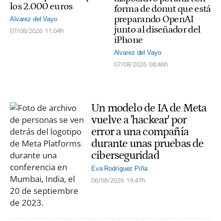
los 2.000 euros
forma de donut que está
preparando OpenAI
Alvarez del Vayo
junto al diseñador del
07/08/2026
11:04h
iPhone
Alvarez del Vayo
07/08/2026
08:46h
Un modelo de IA de Meta
vuelve a 'hackear' por
error a una compañía
durante unas pruebas de
ciberseguridad
Eva Rodríguez Piña
06/08/2026
19:47h