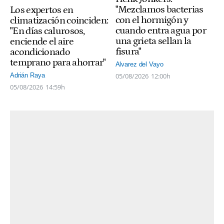
"Mezclamos bacterias
Los expertos en
con el hormigón y
climatización coinciden:
cuando entra agua por
"En días calurosos,
una grieta sellan la
enciende el aire
fisura"
acondicionado
temprano para ahorrar"
Alvarez del Vayo
05/08/2026
12:00h
Adrián Raya
05/08/2026
14:59h