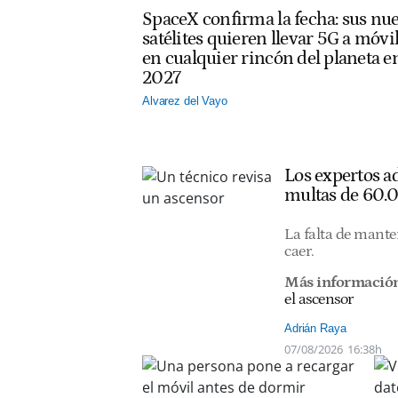
SpaceX confirma la fecha: sus nu
satélites quieren llevar 5G a móvi
en cualquier rincón del planeta e
2027
Alvarez del Vayo
Los expertos ad
multas de 60.
La falta de mante
caer.
Más información
el ascensor
Adrián Raya
07/08/2026
16:38h