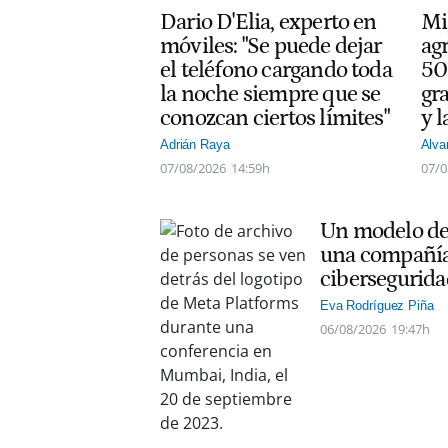
Dario D'Elia, experto en
Mi
móviles: "Se puede dejar
ag
el teléfono cargando toda
50
la noche siempre que se
gra
conozcan ciertos límites"
y l
Adrián Raya
Alva
07/08/2026
14:59h
07/0
Un modelo de 
una compañía
cibersegurida
Eva Rodríguez Piña
06/08/2026
19:47h