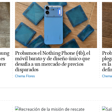
sung
Probamos el Nothing Phone (4b), el
Prob
des
móvil barato y de diseño único que
pleg
rer
desafía a un mercado de precios
es l
disparados
defi
Chema Flores
Chema 