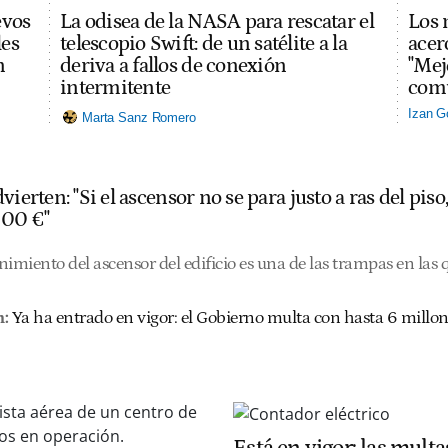
evos
La odisea de la NASA para rescatar el
Los 
les
telescopio Swift: de un satélite a la
acerc
n
deriva a fallos de conexión
"Mej
intermitente
comu
Izan G
Marta Sanz Romero
vierten: "Si el ascensor no se para justo a ras del pis
000 €"
nimiento del ascensor del edificio es una de las trampas en las
:
Ya ha entrado en vigor: el Gobierno multa con hasta 6 millon
Está en vigor: las multa