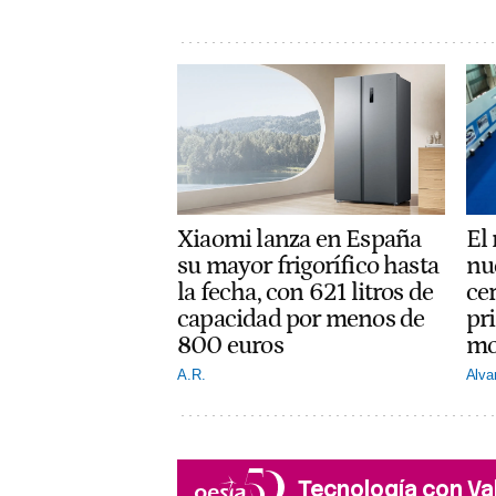
El 
Xiaomi lanza en España
nu
su mayor frigorífico hasta
cer
la fecha, con 621 litros de
pr
capacidad por menos de
mo
800 euros
Alva
A.R.
Tecnología con Va