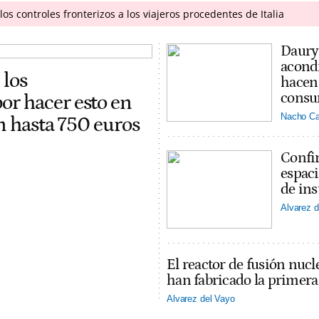
os controles fronterizos a los viajeros procedentes de Italia
Daury 
acondi
 los
hacen 
consu
r hacer esto en
Nacho Ca
on hasta 750 euros
Confir
espaci
de ins
Alvarez d
El reactor de fusión nucl
han fabricado la primer
Alvarez del Vayo