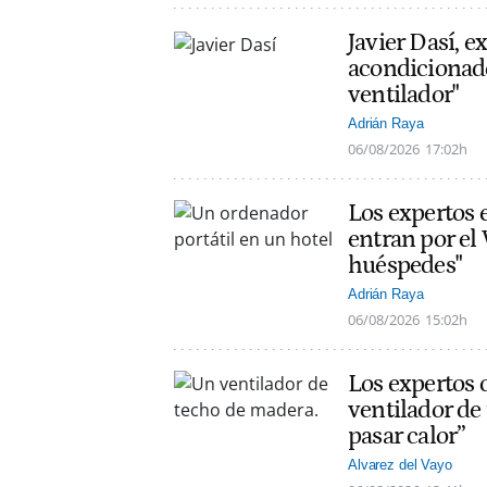
Javier Dasí, e
acondicionado
ventilador"
Adrián Raya
06/08/2026
17:02h
Los expertos 
entran por el 
huéspedes"
Adrián Raya
06/08/2026
15:02h
Los expertos 
ventilador de
pasar calor”
Alvarez del Vayo