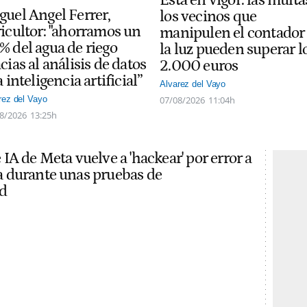
guel Angel Ferrer,
los vecinos que
ricultor: "ahorramos un
manipulen el contador
% del agua de riego
la luz pueden superar l
cias al análisis de datos
2.000 euros
a inteligencia artificial”
Alvarez del Vayo
07/08/2026
11:04h
rez del Vayo
8/2026
13:25h
IA de Meta vuelve a 'hackear' por error a
 durante unas pruebas de
d