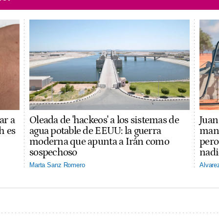
ar a
Oleada de 'hackeos' a los sistemas de
Juan 
h es
agua potable de EEUU: la guerra
mano
moderna que apunta a Irán como
pero
sospechoso
nadi
Marta Sanz Romero
Alvare