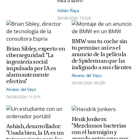
está a salvo"
Adrián Raya
06/08/2026
15:02h
BMW usa tu coche sin
tu permiso: así es el
Brian Sibley, experto en
anuncio de la película
ciberseguridad: "La
de Spiderman que ha
ingeniería social
indignado a sus clientes
impulsada por IA es
alarmantemente
Alvarez del Vayo
efectiva"
06/08/2026
09:35h
Alvarez del Vayo
06/08/2026
11:31h
Henk Jonkers:
"Mezclamos bacterias
Ashish, desarrollador:
con el hormigón y
"Usada bien, la IA es un
cuando entra agua por