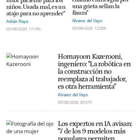
tutor paciente para los
una grieta sellan la
niños. Usada mal, es un
fisura"
atajo para no aprender"
Alvarez del Vayo
Adrián Raya
05/08/2026
12:00h
05/08/2026
17:16h
Homayoon Kazerooni,
ingeniero: "La robótica en
la construcción no
reemplaza al trabajador,
es otra herramienta"
Alvarez del Vayo
05/08/2026
09:37h
Los expertos en IA avisan:
"7 de los 9 modelos más
populares permiten