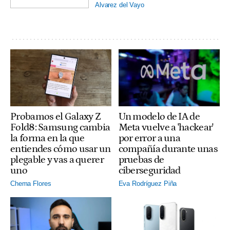
Alvarez del Vayo
Probamos el Galaxy Z
Un modelo de IA de
Fold8: Samsung cambia
Meta vuelve a 'hackear'
la forma en la que
por error a una
entiendes cómo usar un
compañía durante unas
plegable y vas a querer
pruebas de
uno
ciberseguridad
Chema Flores
Eva Rodríguez Piña