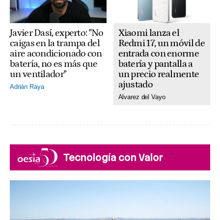
Xiaomi lanza el
Javier Dasí, experto: "No
Redmi 17, un móvil de
caigas en la trampa del
entrada con enorme
aire acondicionado con
batería y pantalla a
batería, no es más que
un precio realmente
un ventilador"
ajustado
Adrián Raya
Alvarez del Vayo
Tecnología con Valor