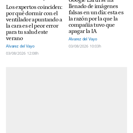
Google Earth se ha
llenado de imágenes
Los expertos coinciden:
falsas en un día: esta es
por qué dormir con el
la razón por la que la
ventilador apuntando a
compañía tuvo que
la cara es el peor error
apagar la IA
para tu salud este
verano
Alvarez del Vayo
03/08/2026
10:03h
Alvarez del Vayo
03/08/2026
12:08h