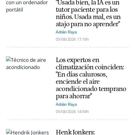
"Usada bien, la IA es un
tutor paciente para los
niños. Usada mal, es un
atajo para no aprender"
Adrián Raya
05/08/2026
17:16h
Los expertos en
climatización coinciden:
"En días calurosos,
enciende el aire
acondicionado temprano
para ahorrar"
Adrián Raya
05/08/2026
14:59h
Henk Jonkers: