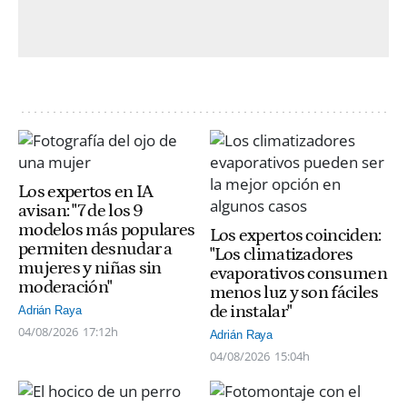
Los expertos en IA
avisan: "7 de los 9
modelos más populares
Los expertos coinciden:
permiten desnudar a
"Los climatizadores
mujeres y niñas sin
evaporativos consumen
moderación"
menos luz y son fáciles
de instalar"
Adrián Raya
04/08/2026
17:12h
Adrián Raya
04/08/2026
15:04h