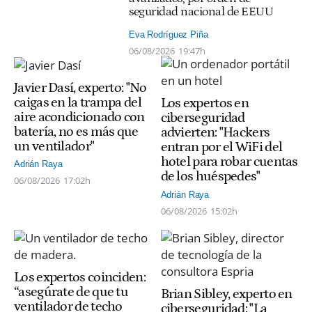
seguridad nacional de EEUU
Eva Rodríguez Piña
06/08/2026
19:47h
Javier Dasí, experto: "No
caigas en la trampa del
Los expertos en
aire acondicionado con
ciberseguridad
batería, no es más que
advierten: "Hackers
un ventilador"
entran por el WiFi del
hotel para robar cuentas
Adrián Raya
de los huéspedes"
06/08/2026
17:02h
Adrián Raya
06/08/2026
15:02h
Los expertos coinciden:
“asegúrate de que tu
Brian Sibley, experto en
ventilador de techo
ciberseguridad: "La