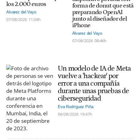
los 2.000 euros
forma de donut que está
preparando OpenAI
Alvarez del Vayo
junto al diseñador del
07/08/2026
11:04h
iPhone
Alvarez del Vayo
07/08/2026
08:46h
Un modelo de IA de Meta
vuelve a 'hackear' por
error a una compañía
durante unas pruebas de
ciberseguridad
Eva Rodríguez Piña
06/08/2026
19:47h