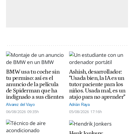
BMW usa tu coche sin
Ashish, desarrollador:
tu permiso: así es el
"Usada bien, la IA es un
anuncio de la película
tutor paciente para los
de Spiderman que ha
niños. Usada mal, es un
indignado a sus clientes
atajo para no aprender"
Alvarez del Vayo
Adrián Raya
06/08/2026
09:35h
05/08/2026
17:16h
Henk Jonkers: