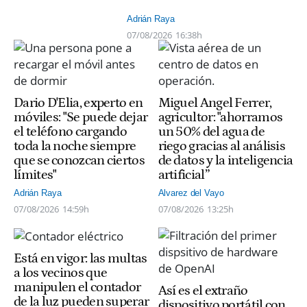
Adrián Raya
07/08/2026
16:38h
Dario D'Elia, experto en
Miguel Angel Ferrer,
móviles: "Se puede dejar
agricultor: "ahorramos
el teléfono cargando
un 50% del agua de
toda la noche siempre
riego gracias al análisis
que se conozcan ciertos
de datos y la inteligencia
límites"
artificial”
Adrián Raya
Alvarez del Vayo
07/08/2026
14:59h
07/08/2026
13:25h
Está en vigor: las multas
a los vecinos que
manipulen el contador
Así es el extraño
de la luz pueden superar
dispositivo portátil con