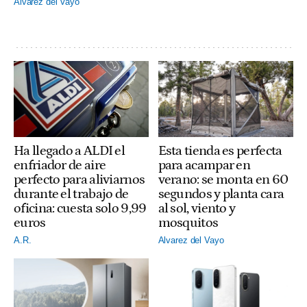
Alvarez del Vayo
Ha llegado a ALDI el
Esta tienda es perfecta
enfriador de aire
para acampar en
perfecto para aliviarnos
verano: se monta en 60
durante el trabajo de
segundos y planta cara
oficina: cuesta solo 9,99
al sol, viento y
euros
mosquitos
A.R.
Alvarez del Vayo