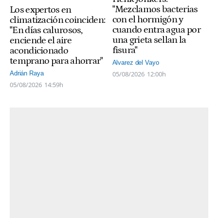
"Mezclamos bacterias
Los expertos en
con el hormigón y
climatización coinciden:
cuando entra agua por
"En días calurosos,
una grieta sellan la
enciende el aire
fisura"
acondicionado
temprano para ahorrar"
Alvarez del Vayo
05/08/2026
12:00h
Adrián Raya
05/08/2026
14:59h