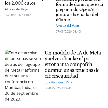
los 2.000 euros
forma de donut que está
preparando OpenAI
Alvarez del Vayo
junto al diseñador del
07/08/2026
11:04h
iPhone
Alvarez del Vayo
07/08/2026
08:46h
Un modelo de IA de Meta
vuelve a 'hackear' por
error a una compañía
durante unas pruebas de
ciberseguridad
Eva Rodríguez Piña
06/08/2026
19:47h