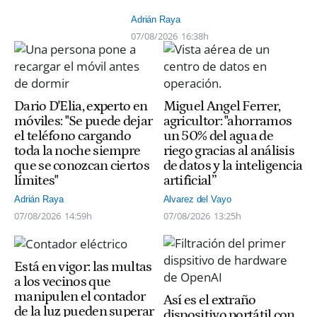
Adrián Raya
07/08/2026
16:38h
Dario D'Elia, experto en
Miguel Angel Ferrer,
móviles: "Se puede dejar
agricultor: "ahorramos
el teléfono cargando
un 50% del agua de
toda la noche siempre
riego gracias al análisis
que se conozcan ciertos
de datos y la inteligencia
límites"
artificial”
Adrián Raya
Alvarez del Vayo
07/08/2026
14:59h
07/08/2026
13:25h
Está en vigor: las multas
a los vecinos que
manipulen el contador
Así es el extraño
de la luz pueden superar
dispositivo portátil con