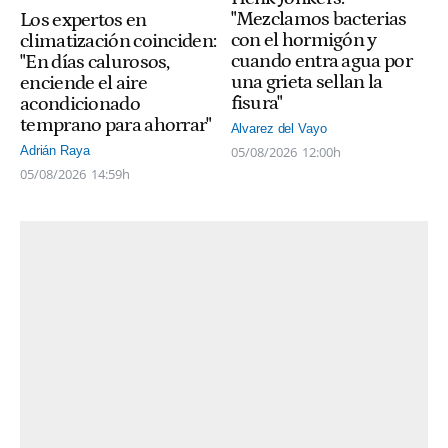
"Mezclamos bacterias
Los expertos en
con el hormigón y
climatización coinciden:
cuando entra agua por
"En días calurosos,
una grieta sellan la
enciende el aire
fisura"
acondicionado
temprano para ahorrar"
Alvarez del Vayo
05/08/2026
12:00h
Adrián Raya
05/08/2026
14:59h