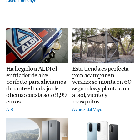
Alvarez del Vayo
Ha llegado a ALDI el
Esta tienda es perfecta
enfriador de aire
para acampar en
perfecto para aliviarnos
verano: se monta en 60
durante el trabajo de
segundos y planta cara
oficina: cuesta solo 9,99
al sol, viento y
euros
mosquitos
A.R.
Alvarez del Vayo