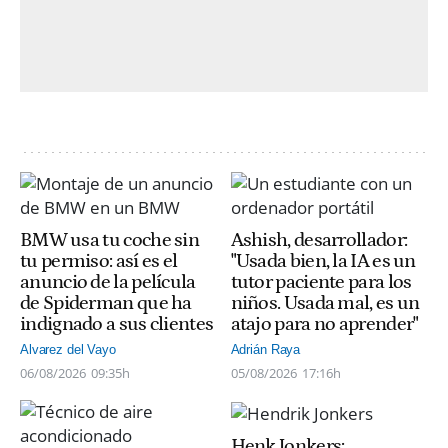
BMW usa tu coche sin
Ashish, desarrollador:
tu permiso: así es el
"Usada bien, la IA es un
anuncio de la película
tutor paciente para los
de Spiderman que ha
niños. Usada mal, es un
indignado a sus clientes
atajo para no aprender"
Alvarez del Vayo
Adrián Raya
06/08/2026
09:35h
05/08/2026
17:16h
Henk Jonkers: