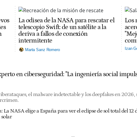
evos
La odisea de la NASA para rescatar el
Los 
les
telescopio Swift: de un satélite a la
acerc
n
deriva a fallos de conexión
"Mej
intermitente
comu
Izan G
Marta Sanz Romero
experto en ciberseguridad: "La ingeniería social imp
 ciberataques, el malware indetectable y los deepfakes en 2026
ercrimen.
n:
La NASA elige a España para ver el eclipse de sol total del 1
 solar