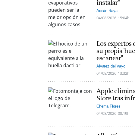
instalar"
Adrián Raya
04/08/2026
15:04h
Los expertos c
su propia 'hue
escanear"
Alvarez del Vayo
04/08/2026
13:32h
Apple elimin
Store tras inf
Chema Flores
04/08/2026
08:19h