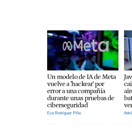
Un modelo de IA de Meta
Jav
vuelve a 'hackear' por
cai
error a una compañía
ai
durante unas pruebas de
ba
ciberseguridad
ve
Eva Rodríguez Piña
Adri