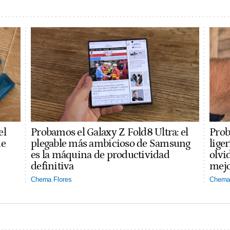
el
Probamos el Galaxy Z Fold8 Ultra: el
Prob
ue
plegable más ambicioso de Samsung
lige
es la máquina de productividad
olvi
definitiva
mejo
Chema Flores
Chema 