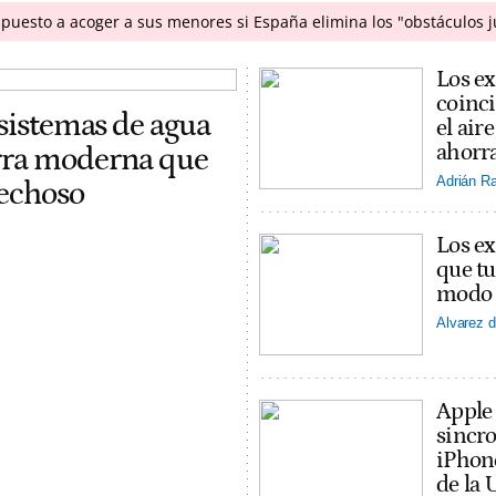
puesto a acoger a sus menores si España elimina los "obstáculos j
Los ex
coinci
 sistemas de agua
el ai
ahorra
erra moderna que
Adrián R
pechoso
Los ex
que tu
modo v
Alvarez d
Apple
sincro
iPhon
de la 