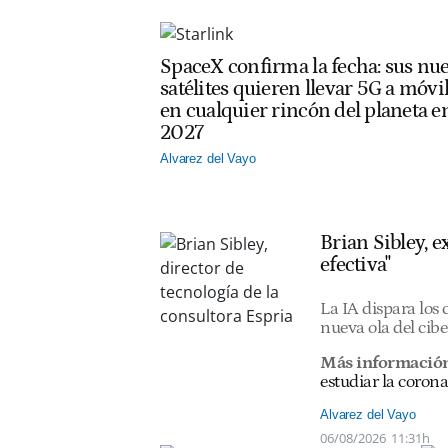
SpaceX confirma la fecha: sus nu
satélites quieren llevar 5G a móvi
en cualquier rincón del planeta e
2027
Alvarez del Vayo
Brian Sibley, 
efectiva"
La IA dispara los
nueva ola del cib
Más informació
estudiar la corona
Alvarez del Vayo
06/08/2026
11:31h