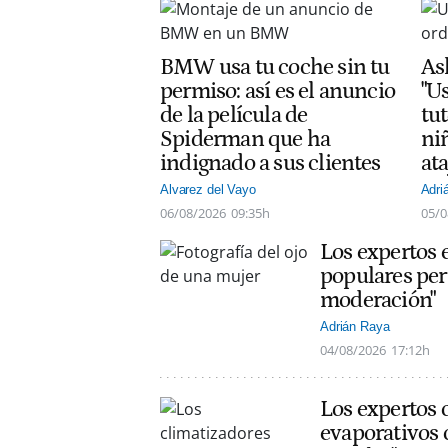
BMW usa tu coche sin tu
As
permiso: así es el anuncio
"Us
de la película de
tut
Spiderman que ha
ni
indignado a sus clientes
at
Alvarez del Vayo
Adri
06/08/2026
09:35h
05/0
Los expertos 
populares per
moderación"
Adrián Raya
04/08/2026
17:12h
Los expertos 
evaporativos 