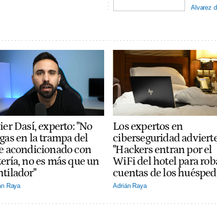
Alvarez d
ier Dasí, experto: "No
Los expertos en
gas en la trampa del
ciberseguridad adviert
re acondicionado con
"Hackers entran por el
tería, no es más que un
WiFi del hotel para rob
ntilador"
cuentas de los huésped
án Raya
Adrián Raya