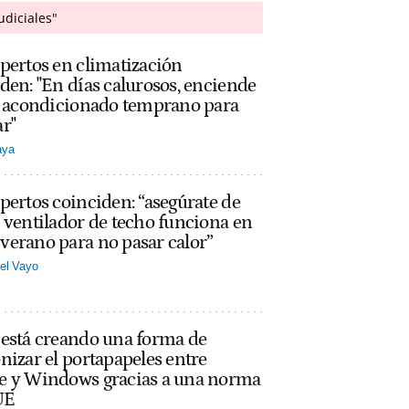
udiciales"
pertos en climatización
den: "En días calurosos, enciende
re acondicionado temprano para
r"
aya
pertos coinciden: “asegúrate de
 ventilador de techo funciona en
erano para no pasar calor”
el Vayo
 está creando una forma de
nizar el portapapeles entre
e y Windows gracias a una norma
UE