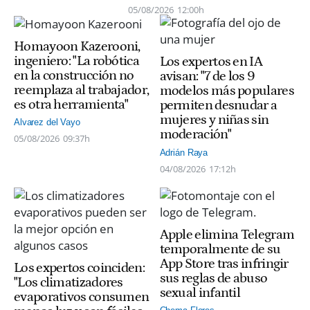
05/08/2026
12:00h
Homayoon Kazerooni,
ingeniero: "La robótica
Los expertos en IA
en la construcción no
avisan: "7 de los 9
reemplaza al trabajador,
modelos más populares
es otra herramienta"
permiten desnudar a
mujeres y niñas sin
Alvarez del Vayo
moderación"
05/08/2026
09:37h
Adrián Raya
04/08/2026
17:12h
Apple elimina Telegram
temporalmente de su
App Store tras infringir
Los expertos coinciden:
sus reglas de abuso
"Los climatizadores
sexual infantil
evaporativos consumen