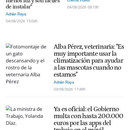
menos luz y son fáciles
Chema Flores
de instalar"
04/08/2026
08:19h
Adrián Raya
04/08/2026
15:04h
Alba Pérez, veterinaria: "Es
muy importante usar la
climatización para ayudar
a las mascotas cuando no
estamos"
Adrián Raya
03/08/2026
17:49h
Ya es oficial: el Gobierno
multa con hasta 200.000
euros por las apps del