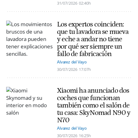
31/07/2026
02:40h
Los expertos coinciden:
que tu lavadora se mueva
y eche a andar no tiene
por qué ser siempre un
fallo de fabricación
Alvarez del Vayo
30/07/2026
17:07h
Xiaomi ha anunciado dos
coches que funcionan
también como el salón de
tu casa: SkyNomad N90 y
N70
Alvarez del Vayo
30/07/2026
16:25h