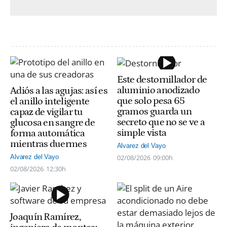
Este destornillador de
aluminio anodizado
Adiós a las agujas: así es
que solo pesa 65
el anillo inteligente
gramos guarda un
capaz de vigilar tu
secreto que no se ve a
glucosa en sangre de
simple vista
forma automática
mientras duermes
Alvarez del Vayo
02/08/2026
09:00h
Alvarez del Vayo
02/08/2026
12:30h
Joaquín Ramírez,