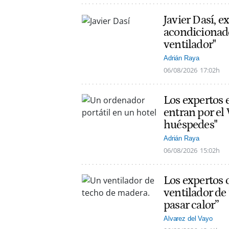
Javier Dasí, e
acondicionado
ventilador"
Adrián Raya
06/08/2026
17:02h
Los expertos 
entran por el 
huéspedes"
Adrián Raya
06/08/2026
15:02h
Los expertos 
ventilador de
pasar calor”
Alvarez del Vayo