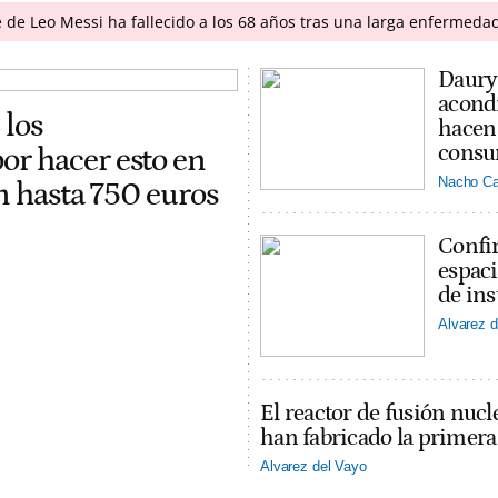
 de Leo Messi ha fallecido a los 68 años tras una larga enfermeda
Daury 
acondi
 los
hacen 
consu
r hacer esto en
Nacho Ca
on hasta 750 euros
Confir
espaci
de ins
Alvarez d
El reactor de fusión nucl
han fabricado la primer
Alvarez del Vayo