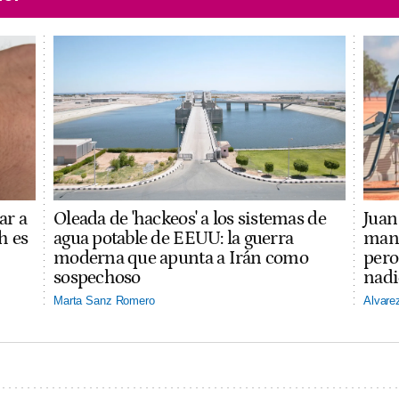
ar a
Oleada de 'hackeos' a los sistemas de
Juan 
h es
agua potable de EEUU: la guerra
mano
moderna que apunta a Irán como
pero
sospechoso
nadi
Marta Sanz Romero
Alvare