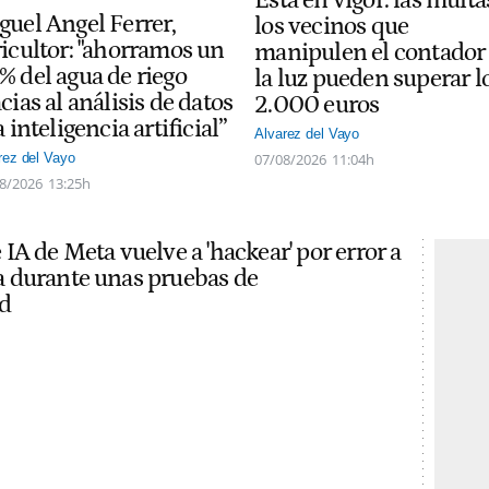
guel Angel Ferrer,
los vecinos que
ricultor: "ahorramos un
manipulen el contador
% del agua de riego
la luz pueden superar l
cias al análisis de datos
2.000 euros
a inteligencia artificial”
Alvarez del Vayo
07/08/2026
11:04h
rez del Vayo
8/2026
13:25h
IA de Meta vuelve a 'hackear' por error a
 durante unas pruebas de
d