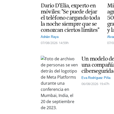
Dario D'Elia, experto en
Mi
móviles: "Se puede dejar
ag
el teléfono cargando toda
50
la noche siempre que se
gra
conozcan ciertos límites"
y l
Adrián Raya
Alva
07/08/2026
14:59h
07/0
Un modelo de 
una compañía
cibersegurida
Eva Rodríguez Piña
06/08/2026
19:47h