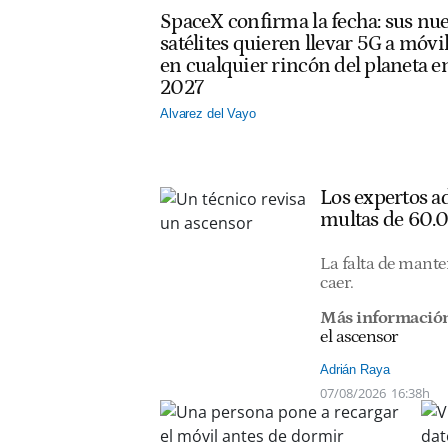
SpaceX confirma la fecha: sus nu
satélites quieren llevar 5G a móvi
en cualquier rincón del planeta e
2027
Alvarez del Vayo
Los expertos ad
multas de 60.
La falta de mante
caer.
Más información
el ascensor
Adrián Raya
07/08/2026
16:38h