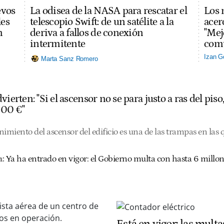
evos
La odisea de la NASA para rescatar el
Los 
les
telescopio Swift: de un satélite a la
acerc
n
deriva a fallos de conexión
"Mej
intermitente
comu
Izan G
Marta Sanz Romero
vierten: "Si el ascensor no se para justo a ras del pis
000 €"
nimiento del ascensor del edificio es una de las trampas en las
:
Ya ha entrado en vigor: el Gobierno multa con hasta 6 millon
Está en vigor: las multa