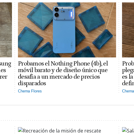
sung
Probamos el Nothing Phone (4b), el
Prob
des
móvil barato y de diseño único que
pleg
rer
desafía a un mercado de precios
es l
disparados
defi
Chema Flores
Chema 