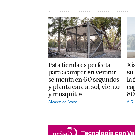
Esta tienda es perfecta
Xi
para acampar en verano:
su 
se monta en 60 segundos
la 
y planta cara al sol, viento
ca
y mosquitos
80
Alvarez del Vayo
A.R.
Tecnología con Va