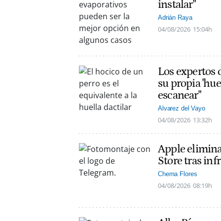
instalar"
Adrián Raya
04/08/2026
15:04h
Los expertos c
su propia 'hue
escanear"
Alvarez del Vayo
04/08/2026
13:32h
Apple elimin
Store tras inf
Chema Flores
04/08/2026
08:19h