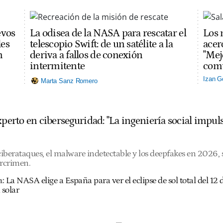
evos
La odisea de la NASA para rescatar el
Los 
les
telescopio Swift: de un satélite a la
acerc
n
deriva a fallos de conexión
"Mej
intermitente
comu
Izan G
Marta Sanz Romero
experto en ciberseguridad: "La ingeniería social imp
 ciberataques, el malware indetectable y los deepfakes en 2026
ercrimen.
n:
La NASA elige a España para ver el eclipse de sol total del 1
 solar