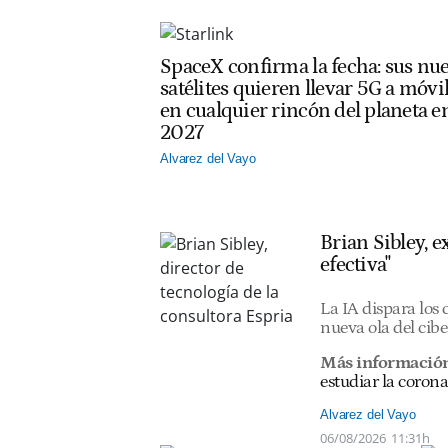
SpaceX confirma la fecha: sus nu
satélites quieren llevar 5G a móvi
en cualquier rincón del planeta e
2027
Alvarez del Vayo
Brian Sibley, 
efectiva"
La IA dispara los
nueva ola del cib
Más informació
estudiar la corona
Alvarez del Vayo
06/08/2026
11:31h