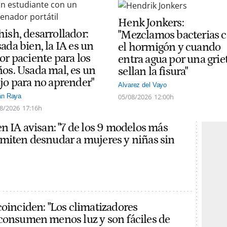
Henk Jonkers:
hish, desarrollador:
"Mezclamos bacterias 
ada bien, la IA es un
el hormigón y cuando
or paciente para los
entra agua por una grie
ños. Usada mal, es un
sellan la fisura"
ajo para no aprender"
Alvarez del Vayo
05/08/2026
12:00h
án Raya
8/2026
17:16h
en IA avisan: "7 de los 9 modelos más
miten desnudar a mujeres y niñas sin
coinciden: "Los climatizadores
consumen menos luz y son fáciles de