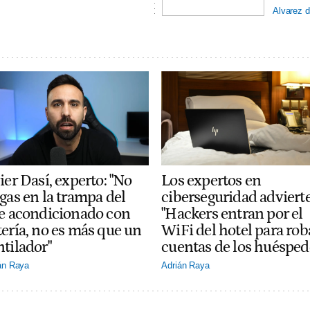
Alvarez d
ier Dasí, experto: "No
Los expertos en
gas en la trampa del
ciberseguridad adviert
re acondicionado con
"Hackers entran por el
tería, no es más que un
WiFi del hotel para rob
ntilador"
cuentas de los huésped
án Raya
Adrián Raya