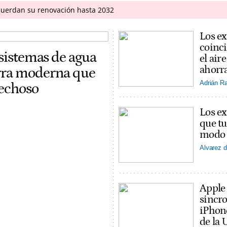
acuerdan su renovación hasta 2032
Los ex
coinci
 sistemas de agua
el ai
ahorra
erra moderna que
Adrián R
pechoso
Los ex
que tu
modo v
Alvarez d
Apple
sincro
iPhon
de la 