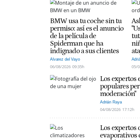
BMW usa tu coche sin tu
As
permiso: así es el anuncio
"Us
de la película de
tut
Spiderman que ha
ni
indignado a sus clientes
at
Alvarez del Vayo
Adri
06/08/2026
09:35h
05/0
Los expertos 
populares per
moderación"
Adrián Raya
04/08/2026
17:12h
Los expertos 
evaporativos 