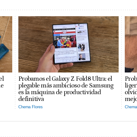
el
Probamos el Galaxy Z Fold8 Ultra: el
Prob
ue
plegable más ambicioso de Samsung
lige
es la máquina de productividad
olvi
definitiva
mejo
Chema Flores
Chema 