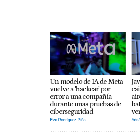
Un modelo de IA de Meta
Jav
vuelve a 'hackear' por
cai
error a una compañía
ai
durante unas pruebas de
ba
ciberseguridad
ve
Eva Rodríguez Piña
Adri