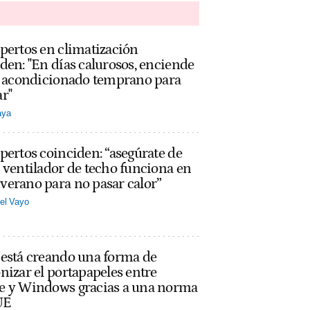
pertos en climatización
den: "En días calurosos, enciende
re acondicionado temprano para
r"
aya
pertos coinciden: “asegúrate de
 ventilador de techo funciona en
erano para no pasar calor”
el Vayo
 está creando una forma de
nizar el portapapeles entre
e y Windows gracias a una norma
UE