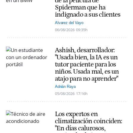
de la película de
Spiderman que ha
indignado a sus clientes
Alvarez del Vayo
06/08/2026
09:35h
Ashish, desarrollador:
"Usada bien, la IA es un
tutor paciente para los
niños. Usada mal, es un
atajo para no aprender"
Adrián Raya
05/08/2026
17:16h
Los expertos en
climatización coinciden:
"En días calurosos,