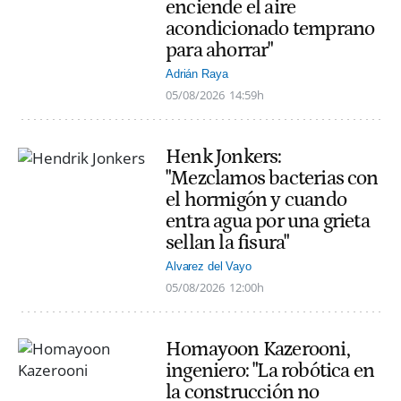
enciende el aire
acondicionado temprano
para ahorrar"
Adrián Raya
05/08/2026
14:59h
Henk Jonkers:
"Mezclamos bacterias con
el hormigón y cuando
entra agua por una grieta
sellan la fisura"
Alvarez del Vayo
05/08/2026
12:00h
Homayoon Kazerooni,
ingeniero: "La robótica en
la construcción no