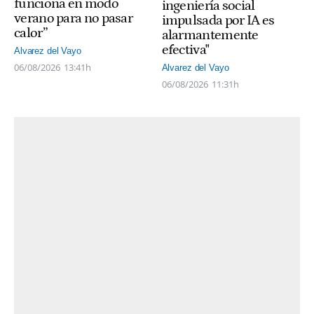
funciona en modo
ingeniería social
verano para no pasar
impulsada por IA es
calor”
alarmantemente
efectiva"
Alvarez del Vayo
06/08/2026
13:41h
Alvarez del Vayo
06/08/2026
11:31h