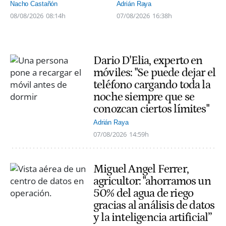
Nacho Castañón
Adrián Raya
08/08/2026
08:14h
07/08/2026
16:38h
Dario D'Elia, experto en
móviles: "Se puede dejar el
teléfono cargando toda la
noche siempre que se
conozcan ciertos límites"
Adrián Raya
07/08/2026
14:59h
Miguel Angel Ferrer,
agricultor: "ahorramos un
50% del agua de riego
gracias al análisis de datos
y la inteligencia artificial”