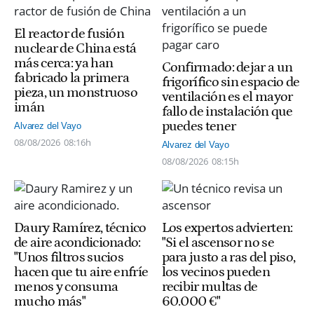
El reactor de fusión
nuclear de China está
más cerca: ya han
Confirmado: dejar a un
fabricado la primera
frigorífico sin espacio de
pieza, un monstruoso
ventilación es el mayor
imán
fallo de instalación que
puedes tener
Alvarez del Vayo
08/08/2026
08:16h
Alvarez del Vayo
08/08/2026
08:15h
Daury Ramírez, técnico
Los expertos advierten:
de aire acondicionado:
"Si el ascensor no se
"Unos filtros sucios
para justo a ras del piso,
hacen que tu aire enfríe
los vecinos pueden
menos y consuma
recibir multas de
mucho más"
60.000 €"