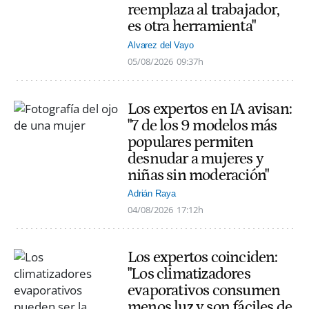
reemplaza al trabajador,
es otra herramienta"
Alvarez del Vayo
05/08/2026
09:37h
Los expertos en IA avisan:
"7 de los 9 modelos más
populares permiten
desnudar a mujeres y
niñas sin moderación"
Adrián Raya
04/08/2026
17:12h
Los expertos coinciden:
"Los climatizadores
evaporativos consumen
menos luz y son fáciles de