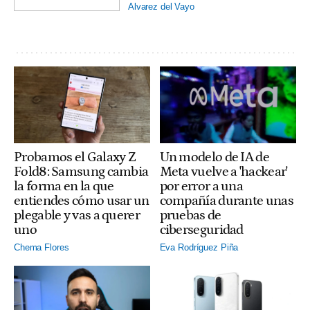
Alvarez del Vayo
Probamos el Galaxy Z
Un modelo de IA de
Fold8: Samsung cambia
Meta vuelve a 'hackear'
la forma en la que
por error a una
entiendes cómo usar un
compañía durante unas
plegable y vas a querer
pruebas de
uno
ciberseguridad
Chema Flores
Eva Rodríguez Piña