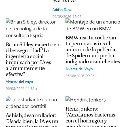
está a salvo"
Adrián Raya
06/08/2026
15:02h
BMW usa tu coche sin
tu permiso: así es el
Brian Sibley, experto en
anuncio de la película
ciberseguridad: "La
de Spiderman que ha
ingeniería social
indignado a sus clientes
impulsada por IA es
alarmantemente
Alvarez del Vayo
efectiva"
06/08/2026
09:35h
Alvarez del Vayo
06/08/2026
11:31h
Henk Jonkers:
"Mezclamos bacterias
Ashish, desarrollador:
con el hormigón y
"Usada bien, la IA es un
cuando entra agua por