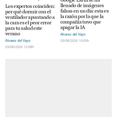
Google Earth se ha
llenado de imágenes
Los expertos coinciden:
falsas en un día: esta es
por qué dormir con el
la razón por la que la
ventilador apuntando a
compañía tuvo que
la cara es el peor error
apagar la IA
para tu salud este
verano
Alvarez del Vayo
03/08/2026
10:03h
Alvarez del Vayo
03/08/2026
12:08h