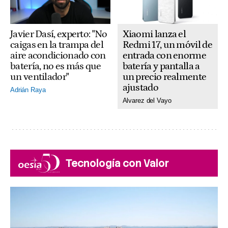
Xiaomi lanza el
Javier Dasí, experto: "No
Redmi 17, un móvil de
caigas en la trampa del
entrada con enorme
aire acondicionado con
batería y pantalla a
batería, no es más que
un precio realmente
un ventilador"
ajustado
Adrián Raya
Alvarez del Vayo
Tecnología con Valor