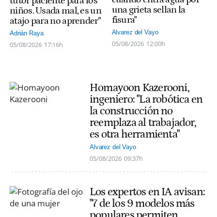
tutor paciente para los
una grieta sellan la
niños. Usada mal, es un
fisura"
atajo para no aprender"
Alvarez del Vayo
Adrián Raya
05/08/2026
12:00h
05/08/2026
17:16h
Homayoon Kazerooni,
ingeniero: "La robótica en
la construcción no
reemplaza al trabajador,
es otra herramienta"
Alvarez del Vayo
05/08/2026
09:37h
Los expertos en IA avisan:
"7 de los 9 modelos más
populares permiten