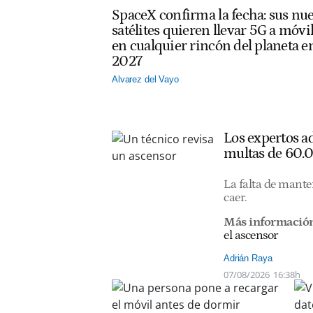
SpaceX confirma la fecha: sus nu
satélites quieren llevar 5G a móvi
en cualquier rincón del planeta e
2027
Alvarez del Vayo
Los expertos ad
multas de 60.
La falta de mante
caer.
Más información
el ascensor
Adrián Raya
07/08/2026
16:38h