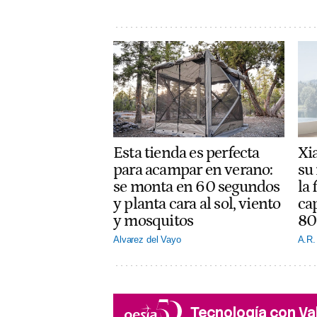
Esta tienda es perfecta
Xi
para acampar en verano:
su 
se monta en 60 segundos
la 
y planta cara al sol, viento
ca
y mosquitos
80
Alvarez del Vayo
A.R.
Tecnología con Va