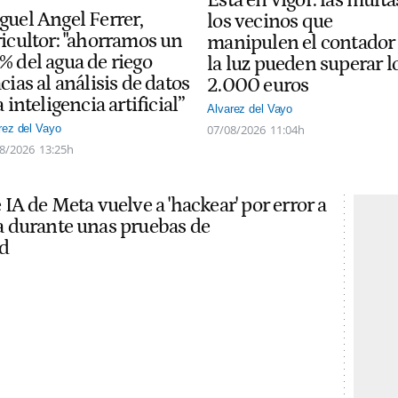
guel Angel Ferrer,
los vecinos que
ricultor: "ahorramos un
manipulen el contador
% del agua de riego
la luz pueden superar l
cias al análisis de datos
2.000 euros
a inteligencia artificial”
Alvarez del Vayo
07/08/2026
11:04h
rez del Vayo
8/2026
13:25h
IA de Meta vuelve a 'hackear' por error a
 durante unas pruebas de
d