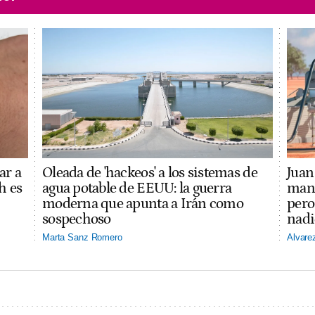
ar a
Oleada de 'hackeos' a los sistemas de
Juan 
h es
agua potable de EEUU: la guerra
mano
moderna que apunta a Irán como
pero
sospechoso
nadi
Marta Sanz Romero
Alvare