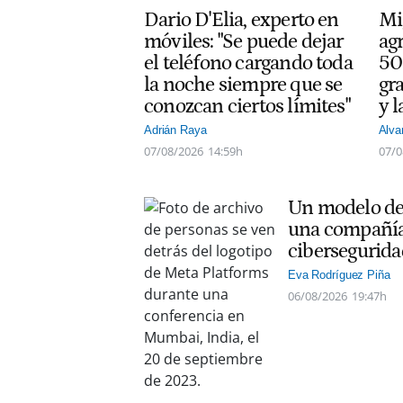
Dario D'Elia, experto en
Mi
móviles: "Se puede dejar
ag
el teléfono cargando toda
50
la noche siempre que se
gra
conozcan ciertos límites"
y l
Adrián Raya
Alva
07/08/2026
14:59h
07/0
Un modelo de 
una compañía
cibersegurida
Eva Rodríguez Piña
06/08/2026
19:47h