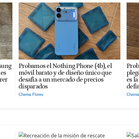
sung
Probamos el Nothing Phone (4b), el
Prob
des
móvil barato y de diseño único que
pleg
rer
desafía a un mercado de precios
es l
disparados
defi
Chema Flores
Chema 