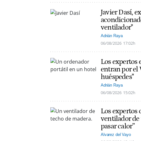
Javier Dasí, e
acondicionado
ventilador"
Adrián Raya
06/08/2026
17:02h
Los expertos 
entran por el 
huéspedes"
Adrián Raya
06/08/2026
15:02h
Los expertos 
ventilador de
pasar calor”
Alvarez del Vayo