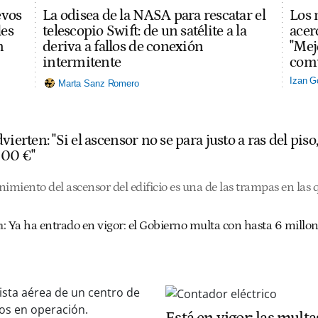
evos
La odisea de la NASA para rescatar el
Los 
les
telescopio Swift: de un satélite a la
acerc
n
deriva a fallos de conexión
"Mej
intermitente
comu
Izan G
Marta Sanz Romero
vierten: "Si el ascensor no se para justo a ras del pis
000 €"
nimiento del ascensor del edificio es una de las trampas en las
:
Ya ha entrado en vigor: el Gobierno multa con hasta 6 millon
Está en vigor: las multa