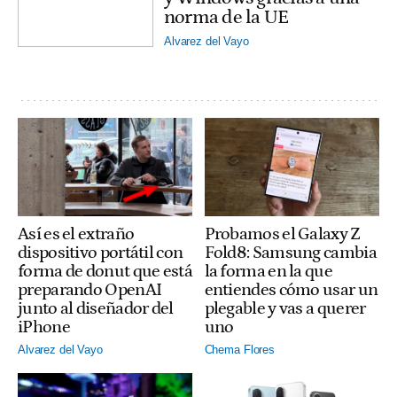
norma de la UE
Alvarez del Vayo
Así es el extraño
Probamos el Galaxy Z
dispositivo portátil con
Fold8: Samsung cambia
forma de donut que está
la forma en la que
preparando OpenAI
entiendes cómo usar un
junto al diseñador del
plegable y vas a querer
iPhone
uno
Alvarez del Vayo
Chema Flores