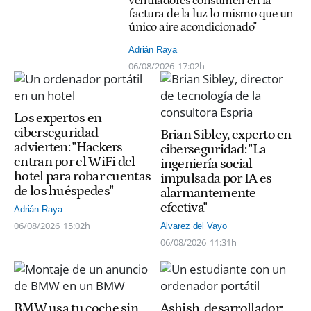
ventiladores consumen en la
factura de la luz lo mismo que un
único aire acondicionado"
Adrián Raya
06/08/2026
17:02h
Los expertos en
ciberseguridad
Brian Sibley, experto en
advierten: "Hackers
ciberseguridad: "La
entran por el WiFi del
ingeniería social
hotel para robar cuentas
impulsada por IA es
de los huéspedes"
alarmantemente
efectiva"
Adrián Raya
06/08/2026
15:02h
Alvarez del Vayo
06/08/2026
11:31h
BMW usa tu coche sin
Ashish, desarrollador: