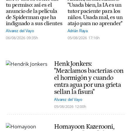
tu permiso: así es el
"Usada bien, la IA es un
anuncio de la película
tutor paciente para los
de Spiderman que ha
niños. Usada mal, es un
indignado a sus clientes
atajo para no aprender"
Alvarez del Vayo
Adrián Raya
06/08/2026
09:35h
05/08/2026
17:16h
Henk Jonkers:
"Mezclamos bacterias con
el hormigón y cuando
entra agua por una grieta
sellan la fisura"
Alvarez del Vayo
05/08/2026
12:00h
Homayoon Kazerooni,