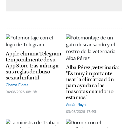
Apple elimina Telegram
temporalmente de su
App Store tras infringir
Alba Pérez, veterinaria:
sus reglas de abuso
"Es muy importante
sexual infantil
usar la climatización
para ayudar a las
Chema Flores
mascotas cuando no
04/08/2026
08:19h
estamos"
Adrián Raya
03/08/2026
17:49h