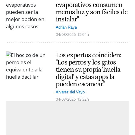
evaporativos consumen
menos luz y son fáciles de
instalar"
Adrián Raya
04/08/2026
15:04h
Los expertos coinciden:
"Los perros y los gatos
tienen su propia 'huella
digital' y estas apps la
pueden escanear"
Alvarez del Vayo
04/08/2026
13:32h