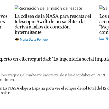
evos
La odisea de la NASA para rescatar el
Los 
les
telescopio Swift: de un satélite a la
acerc
n
deriva a fallos de conexión
"Mej
intermitente
comu
Izan G
Marta Sanz Romero
experto en ciberseguridad: "La ingeniería social imp
 ciberataques, el malware indetectable y los deepfakes en 2026
ercrimen.
n:
La NASA elige a España para ver el eclipse de sol total del 1
 solar