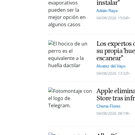
instalar"
Adrián Raya
04/08/2026
15:04h
Los expertos c
su propia 'hue
escanear"
Alvarez del Vayo
04/08/2026
13:32h
Apple elimin
Store tras inf
Chema Flores
04/08/2026
08:19h