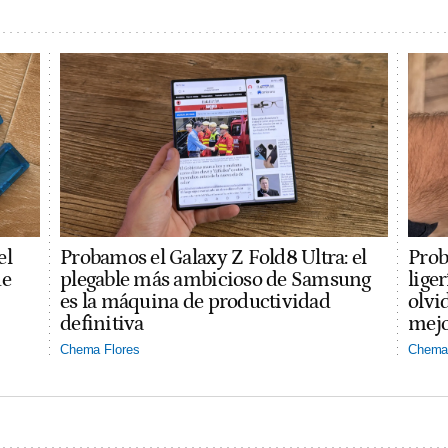
el
Probamos el Galaxy Z Fold8 Ultra: el
Prob
ue
plegable más ambicioso de Samsung
lige
es la máquina de productividad
olvi
definitiva
mejo
Chema Flores
Chema 