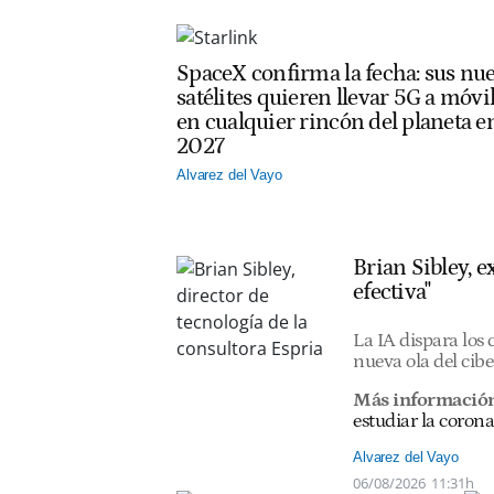
SpaceX confirma la fecha: sus nu
satélites quieren llevar 5G a móvi
en cualquier rincón del planeta e
2027
Alvarez del Vayo
Brian Sibley, 
efectiva"
La IA dispara los
nueva ola del cib
Más informació
estudiar la corona
Alvarez del Vayo
06/08/2026
11:31h