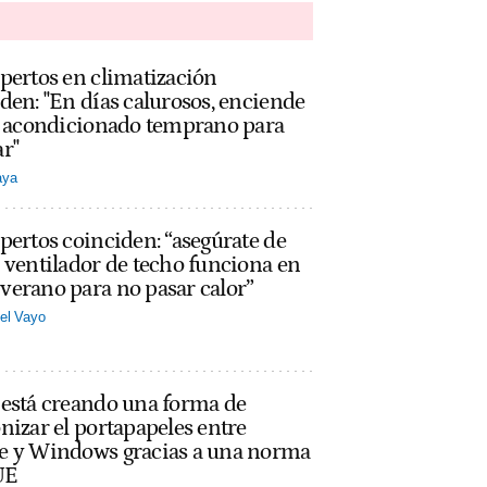
pertos en climatización
den: "En días calurosos, enciende
re acondicionado temprano para
r"
aya
pertos coinciden: “asegúrate de
 ventilador de techo funciona en
erano para no pasar calor”
el Vayo
 está creando una forma de
nizar el portapapeles entre
e y Windows gracias a una norma
UE