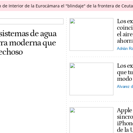
n de Interior de la Eurocámara el "blindaje" de la frontera de Ceuta
Los ex
coinci
 sistemas de agua
el ai
ahorra
erra moderna que
Adrián R
pechoso
Los ex
que tu
modo v
Alvarez d
Apple
sincro
iPhon
de la 