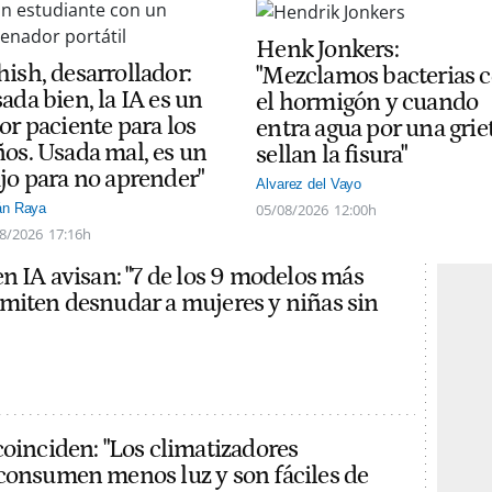
Henk Jonkers:
hish, desarrollador:
"Mezclamos bacterias 
ada bien, la IA es un
el hormigón y cuando
or paciente para los
entra agua por una grie
ños. Usada mal, es un
sellan la fisura"
ajo para no aprender"
Alvarez del Vayo
05/08/2026
12:00h
án Raya
8/2026
17:16h
en IA avisan: "7 de los 9 modelos más
miten desnudar a mujeres y niñas sin
coinciden: "Los climatizadores
consumen menos luz y son fáciles de