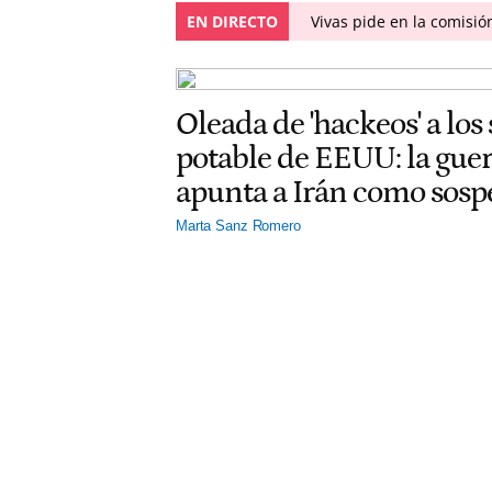
EN DIRECTO
Vivas pide en la comisió
Oleada de 'hackeos' a los
potable de EEUU: la gu
apunta a Irán como sos
Marta Sanz Romero