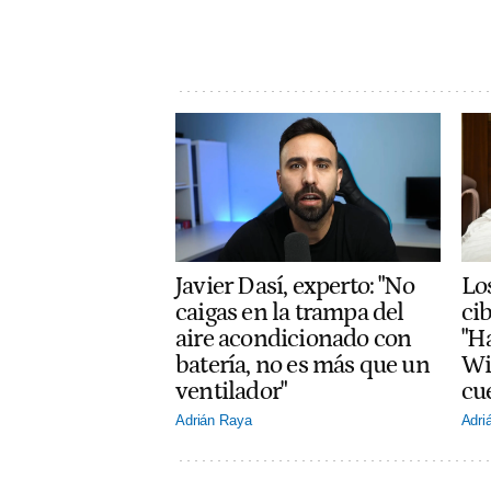
Javier Dasí, experto: "No
Lo
caigas en la trampa del
ci
aire acondicionado con
"H
batería, no es más que un
Wi
ventilador"
cu
Adrián Raya
Adri