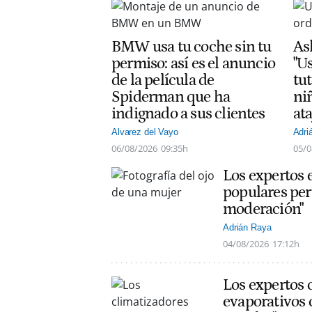
BMW usa tu coche sin tu
As
permiso: así es el anuncio
"Us
de la película de
tut
Spiderman que ha
ni
indignado a sus clientes
at
Alvarez del Vayo
Adri
06/08/2026
09:35h
05/0
Los expertos 
populares per
moderación"
Adrián Raya
04/08/2026
17:12h
Los expertos 
evaporativos 