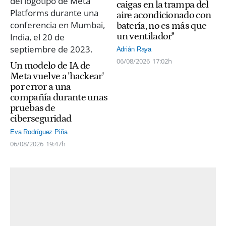
caigas en la trampa del
aire acondicionado con
batería, no es más que
un ventilador"
Adrián Raya
06/08/2026
17:02h
Un modelo de IA de
Meta vuelve a 'hackear'
por error a una
compañía durante unas
pruebas de
ciberseguridad
Eva Rodríguez Piña
06/08/2026
19:47h