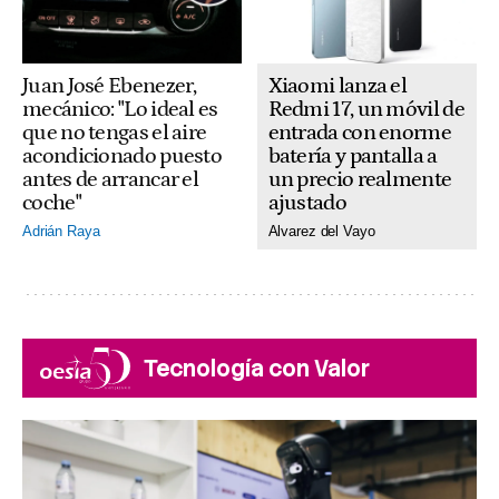
Xiaomi lanza el
Juan José Ebenezer,
Redmi 17, un móvil de
mecánico: "Lo ideal es
entrada con enorme
que no tengas el aire
batería y pantalla a
acondicionado puesto
un precio realmente
antes de arrancar el
ajustado
coche"
Alvarez del Vayo
Adrián Raya
Tecnología con Valor