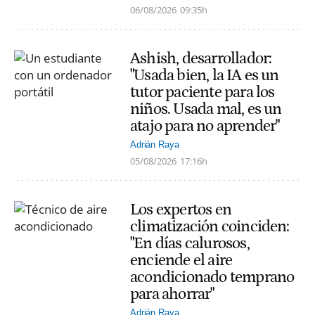
06/08/2026
09:35h
Ashish, desarrollador:
"Usada bien, la IA es un
tutor paciente para los
niños. Usada mal, es un
atajo para no aprender"
Adrián Raya
05/08/2026
17:16h
Los expertos en
climatización coinciden:
"En días calurosos,
enciende el aire
acondicionado temprano
para ahorrar"
Adrián Raya