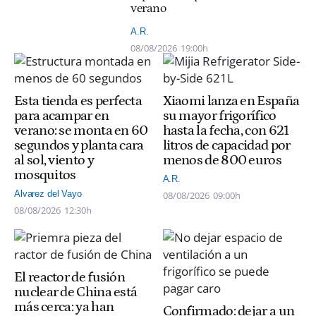
verano
A.R.
08/08/2026
19:00h
Esta tienda es perfecta
Xiaomi lanza en España
para acampar en
su mayor frigorífico
verano: se monta en 60
hasta la fecha, con 621
segundos y planta cara
litros de capacidad por
al sol, viento y
menos de 800 euros
mosquitos
A.R.
Alvarez del Vayo
08/08/2026
09:00h
08/08/2026
12:30h
El reactor de fusión
nuclear de China está
más cerca: ya han
Confirmado: dejar a un