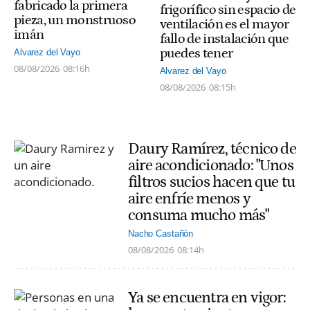
fabricado la primera
frigorífico sin espacio de
pieza, un monstruoso
ventilación es el mayor
imán
fallo de instalación que
puedes tener
Alvarez del Vayo
08/08/2026
08:16h
Alvarez del Vayo
08/08/2026
08:15h
Daury Ramírez, técnico de
aire acondicionado: "Unos
filtros sucios hacen que tu
aire enfríe menos y
consuma mucho más"
Nacho Castañón
08/08/2026
08:14h
Ya se encuentra en vigor: