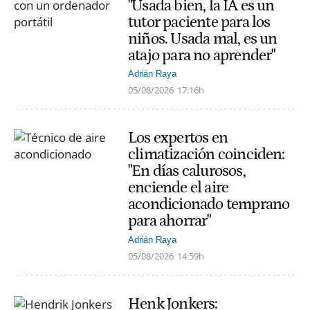
"Usada bien, la IA es un
tutor paciente para los
niños. Usada mal, es un
atajo para no aprender"
Adrián Raya
05/08/2026
17:16h
Los expertos en
climatización coinciden:
"En días calurosos,
enciende el aire
acondicionado temprano
para ahorrar"
Adrián Raya
05/08/2026
14:59h
Henk Jonkers: