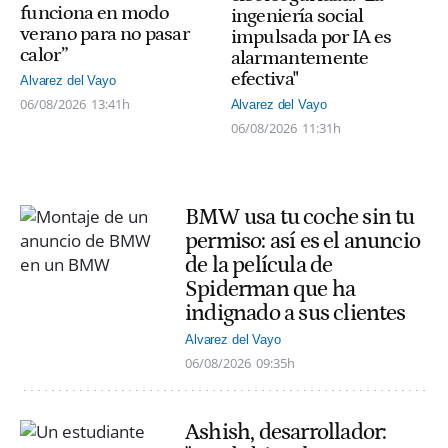
funciona en modo
ingeniería social
verano para no pasar
impulsada por IA es
calor”
alarmantemente
efectiva"
Alvarez del Vayo
06/08/2026
13:41h
Alvarez del Vayo
06/08/2026
11:31h
BMW usa tu coche sin tu
permiso: así es el anuncio
de la película de
Spiderman que ha
indignado a sus clientes
Alvarez del Vayo
06/08/2026
09:35h
Ashish, desarrollador: