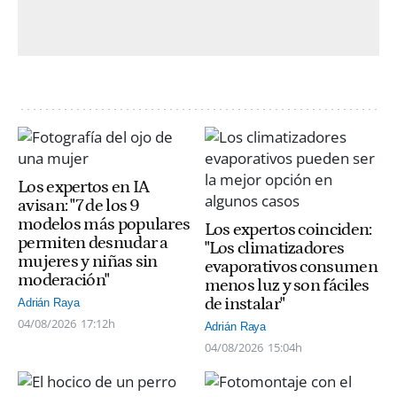
Los expertos en IA
avisan: "7 de los 9
modelos más populares
Los expertos coinciden:
permiten desnudar a
"Los climatizadores
mujeres y niñas sin
evaporativos consumen
moderación"
menos luz y son fáciles
de instalar"
Adrián Raya
04/08/2026
17:12h
Adrián Raya
04/08/2026
15:04h