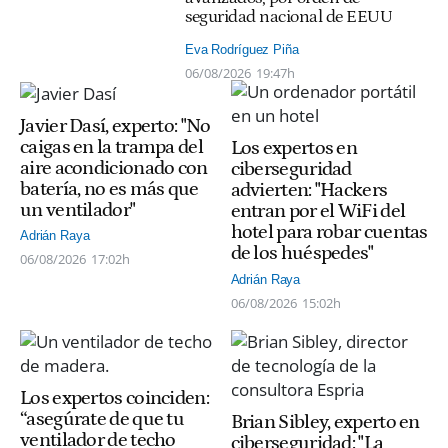
seguridad nacional de EEUU
Eva Rodríguez Piña
06/08/2026
19:47h
Javier Dasí, experto: "No
caigas en la trampa del
Los expertos en
aire acondicionado con
ciberseguridad
batería, no es más que
advierten: "Hackers
un ventilador"
entran por el WiFi del
hotel para robar cuentas
Adrián Raya
de los huéspedes"
06/08/2026
17:02h
Adrián Raya
06/08/2026
15:02h
Los expertos coinciden:
“asegúrate de que tu
Brian Sibley, experto en
ventilador de techo
ciberseguridad: "La