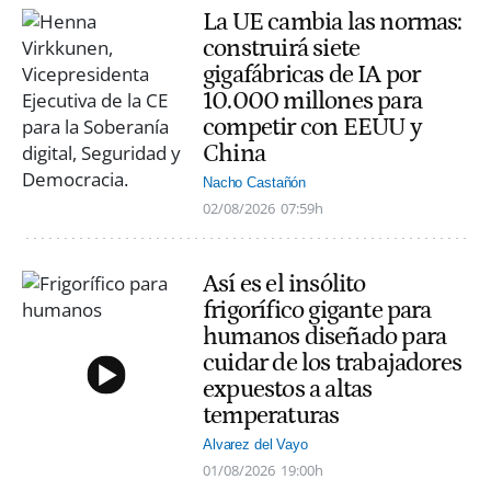
La UE cambia las normas:
construirá siete
gigafábricas de IA por
10.000 millones para
competir con EEUU y
China
Nacho Castañón
02/08/2026
07:59h
Así es el insólito
frigorífico gigante para
humanos diseñado para
cuidar de los trabajadores
expuestos a altas
temperaturas
Alvarez del Vayo
01/08/2026
19:00h