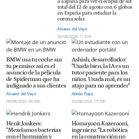
a España para ver el eclipse de sol
total del 12 de agosto con 6 globos
en España para estudiar la
corona solar
Alvarez del Vayo
06/08/2026
11:31h
BMW usa tu coche sin
Ashish, desarrollador:
tu permiso: así es el
"Usada bien, la IA es un
anuncio de la película
tutor paciente para los
de Spiderman que ha
niños. Usada mal, es un
indignado a sus clientes
atajo para no aprender"
Alvarez del Vayo
Adrián Raya
06/08/2026
09:35h
05/08/2026
17:16h
Henk Jonkers:
Homayoon Kazerooni,
"Mezclamos bacterias
ingeniero: "La robótica
con el hormigón y
en la construcción no