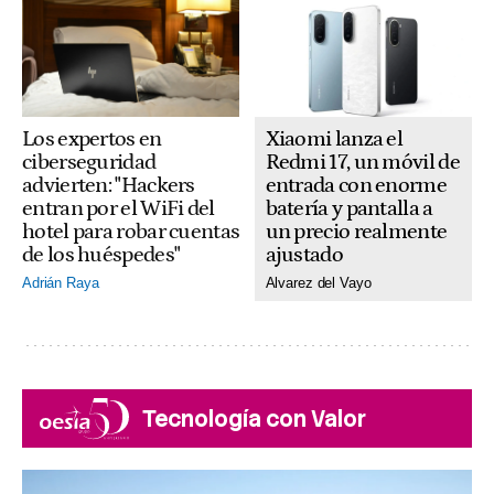
Xiaomi lanza el
Los expertos en
Redmi 17, un móvil de
ciberseguridad
entrada con enorme
advierten: "Hackers
batería y pantalla a
entran por el WiFi del
un precio realmente
hotel para robar cuentas
ajustado
de los huéspedes"
Alvarez del Vayo
Adrián Raya
Tecnología con Valor