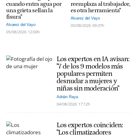
cuando entra agua por
reemplaza al trabajador,
una grieta sellan la
es otra herramienta"
fisura"
Alvarez del Vayo
Alvarez del Vayo
05/08/2026
09:37h
05/08/2026
12:00h
Los expertos en IA avisan:
"7 de los 9 modelos más
populares permiten
desnudar a mujeres y
niñas sin moderación"
Adrián Raya
04/08/2026
17:12h
Los expertos coinciden:
"Los climatizadores