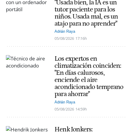
"Usada bien, la IA es un
tutor paciente para los
niños. Usada mal, es un
atajo para no aprender"
Adrián Raya
05/08/2026
17:16h
Los expertos en
climatización coinciden:
"En días calurosos,
enciende el aire
acondicionado temprano
para ahorrar"
Adrián Raya
05/08/2026
14:59h
Henk Jonkers: