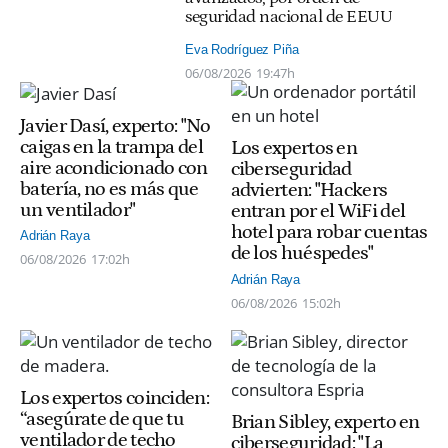
seguridad nacional de EEUU
Eva Rodríguez Piña
06/08/2026
19:47h
Javier Dasí, experto: "No
caigas en la trampa del
Los expertos en
aire acondicionado con
ciberseguridad
batería, no es más que
advierten: "Hackers
un ventilador"
entran por el WiFi del
hotel para robar cuentas
Adrián Raya
de los huéspedes"
06/08/2026
17:02h
Adrián Raya
06/08/2026
15:02h
Los expertos coinciden:
“asegúrate de que tu
Brian Sibley, experto en
ventilador de techo
ciberseguridad: "La