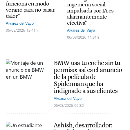
funciona en modo
ingeniería social
verano para no pasar
impulsada por IA es
calor”
alarmantemente
efectiva"
Alvarez del Vayo
06/08/2026
13:41h
Alvarez del Vayo
06/08/2026
11:31h
BMW usa tu coche sin tu
permiso: así es el anuncio
de la película de
Spiderman que ha
indignado a sus clientes
Alvarez del Vayo
06/08/2026
09:35h
Ashish, desarrollador: