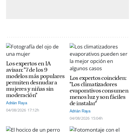
Los expertos en IA
avisan: "7 de los 9
modelos más populares
Los expertos coinciden:
permiten desnudar a
"Los climatizadores
mujeres y niñas sin
evaporativos consumen
moderación"
menos luz y son fáciles
de instalar"
Adrián Raya
04/08/2026
17:12h
Adrián Raya
04/08/2026
15:04h