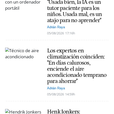
"Usada bien, la IA es un
tutor paciente para los
niños. Usada mal, es un
atajo para no aprender"
Adrián Raya
05/08/2026
17:16h
Los expertos en
climatización coinciden:
"En días calurosos,
enciende el aire
acondicionado temprano
para ahorrar"
Adrián Raya
05/08/2026
14:59h
Henk Jonkers: