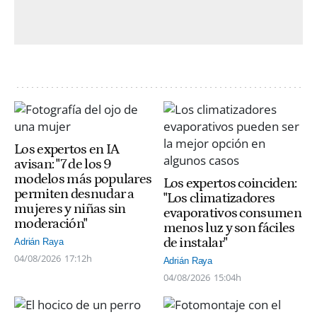
Los expertos en IA
avisan: "7 de los 9
modelos más populares
Los expertos coinciden:
permiten desnudar a
"Los climatizadores
mujeres y niñas sin
evaporativos consumen
moderación"
menos luz y son fáciles
de instalar"
Adrián Raya
04/08/2026
17:12h
Adrián Raya
04/08/2026
15:04h