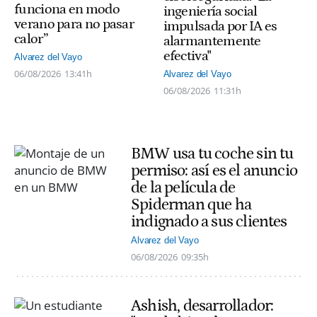
funciona en modo
ingeniería social
verano para no pasar
impulsada por IA es
calor”
alarmantemente
efectiva"
Alvarez del Vayo
06/08/2026
13:41h
Alvarez del Vayo
06/08/2026
11:31h
BMW usa tu coche sin tu
permiso: así es el anuncio
de la película de
Spiderman que ha
indignado a sus clientes
Alvarez del Vayo
06/08/2026
09:35h
Ashish, desarrollador: