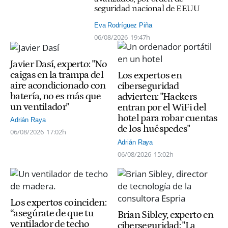
seguridad nacional de EEUU
Eva Rodríguez Piña
06/08/2026
19:47h
Javier Dasí, experto: "No
caigas en la trampa del
Los expertos en
aire acondicionado con
ciberseguridad
batería, no es más que
advierten: "Hackers
un ventilador"
entran por el WiFi del
hotel para robar cuentas
Adrián Raya
de los huéspedes"
06/08/2026
17:02h
Adrián Raya
06/08/2026
15:02h
Los expertos coinciden:
“asegúrate de que tu
Brian Sibley, experto en
ventilador de techo
ciberseguridad: "La