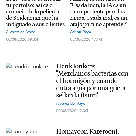
tu permiso: así es el
"Usada bien, la IA es un
anuncio de la película
tutor paciente para los
de Spiderman que ha
niños. Usada mal, es un
indignado a sus clientes
atajo para no aprender"
Alvarez del Vayo
Adrián Raya
06/08/2026
09:35h
05/08/2026
17:16h
Henk Jonkers:
"Mezclamos bacterias con
el hormigón y cuando
entra agua por una grieta
sellan la fisura"
Alvarez del Vayo
05/08/2026
12:00h
Homayoon Kazerooni,