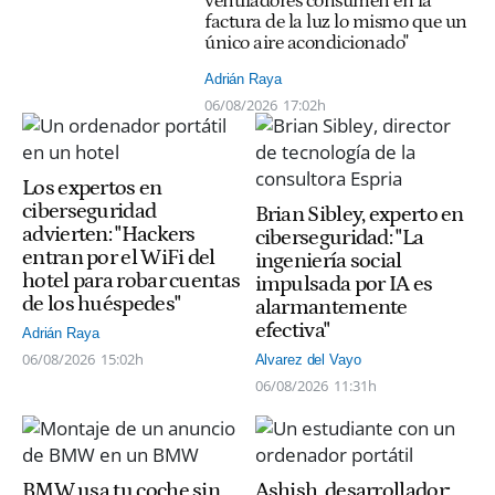
ventiladores consumen en la
factura de la luz lo mismo que un
único aire acondicionado"
Adrián Raya
06/08/2026
17:02h
Los expertos en
ciberseguridad
Brian Sibley, experto en
advierten: "Hackers
ciberseguridad: "La
entran por el WiFi del
ingeniería social
hotel para robar cuentas
impulsada por IA es
de los huéspedes"
alarmantemente
efectiva"
Adrián Raya
06/08/2026
15:02h
Alvarez del Vayo
06/08/2026
11:31h
BMW usa tu coche sin
Ashish, desarrollador: