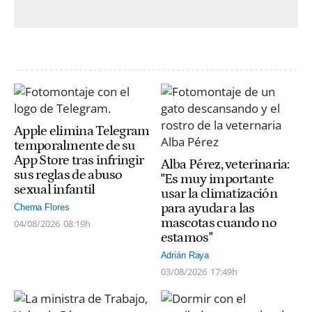
Apple elimina Telegram
temporalmente de su
App Store tras infringir
Alba Pérez, veterinaria:
sus reglas de abuso
"Es muy importante
sexual infantil
usar la climatización
para ayudar a las
Chema Flores
mascotas cuando no
04/08/2026
08:19h
estamos"
Adrián Raya
03/08/2026
17:49h