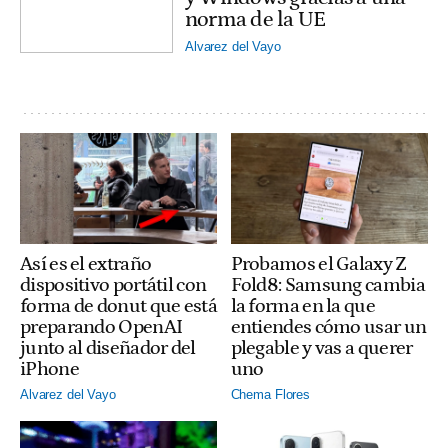
norma de la UE
Alvarez del Vayo
Así es el extraño
Probamos el Galaxy Z
dispositivo portátil con
Fold8: Samsung cambia
forma de donut que está
la forma en la que
preparando OpenAI
entiendes cómo usar un
junto al diseñador del
plegable y vas a querer
iPhone
uno
Alvarez del Vayo
Chema Flores