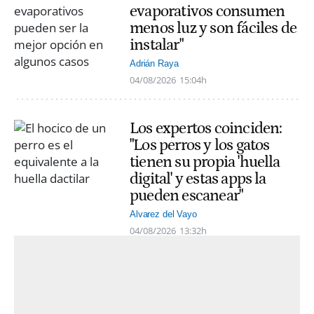
evaporativos consumen
menos luz y son fáciles de
instalar"
Adrián Raya
04/08/2026
15:04h
Los expertos coinciden:
"Los perros y los gatos
tienen su propia 'huella
digital' y estas apps la
pueden escanear"
Alvarez del Vayo
04/08/2026
13:32h