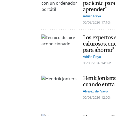
paciente para 
aprender"
Adrián Raya
05/08/2026
17:16h
Los expertos 
calurosos, en
para ahorrar"
Adrián Raya
05/08/2026
14:59h
Henk Jonkers:
cuando entra a
Alvarez del Vayo
05/08/2026
12:00h