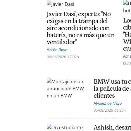
Javier Dasí, experto: "No
Lo
caigas en la trampa del
ci
aire acondicionado con
"H
batería, no es más que un
Wi
ventilador"
cu
Adrián Raya
06/08/2026
17:02h
Adri
06/0
BMW usa tu co
la película d
clientes
Alvarez del Vayo
06/08/2026
09:35h
Ashish, desarr