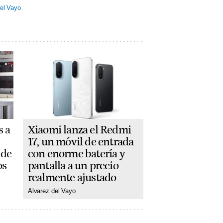
el Vayo
Xiaomi lanza el Redmi
s a
17, un móvil de entrada
con enorme batería y
 de
pantalla a un precio
os
realmente ajustado
Alvarez del Vayo