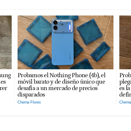
sung
Probamos el Nothing Phone (4b), el
Prob
des
móvil barato y de diseño único que
pleg
rer
desafía a un mercado de precios
es l
disparados
defi
Chema Flores
Chema 