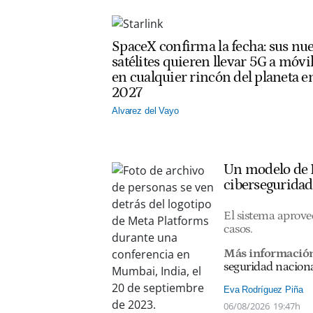
SpaceX confirma la fecha: sus nu
satélites quieren llevar 5G a móvi
en cualquier rincón del planeta e
2027
Alvarez del Vayo
Un modelo de I
ciberseguridad
El sistema aprovec
casos.
Más informació
seguridad nacion
Eva Rodríguez Piña
06/08/2026
19:47h