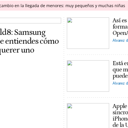
n cambio en la llegada de menores: muy pequeños y muchas niñas
Así es
forma
old8: Samsung
OpenAI
ue entiendes cómo
Alvarez d
 querer uno
Está e
que ma
puede
Alvarez d
Apple
sincro
iPhon
de la 