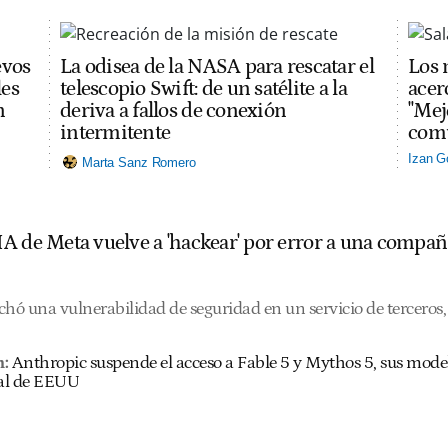
evos
La odisea de la NASA para rescatar el
Los 
les
telescopio Swift: de un satélite a la
acerc
n
deriva a fallos de conexión
"Mej
intermitente
comu
Izan G
Marta Sanz Romero
A de Meta vuelve a 'hackear' por error a una compañ
hó una vulnerabilidad de seguridad en un servicio de terceros, 
n:
Anthropic suspende el acceso a Fable 5 y Mythos 5, sus mode
al de EEUU