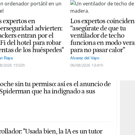
s expertos en
Los expertos coinciden
berseguridad advierten:
“asegúrate de que tu
ackers entran por el
ventilador de techo
Fi del hotel para robar
funciona en modo ver
entas de los huéspedes"
para no pasar calor”
án Raya
Alvarez del Vayo
8/2026
15:02h
06/08/2026
13:41h
che sin tu permiso: así es el anuncio de
e Spiderman que ha indignado a sus
ollador: "Usada bien, la IA es un tutor