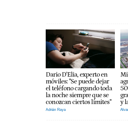
Dario D'Elia, experto en
Mi
móviles: "Se puede dejar
ag
el teléfono cargando toda
50
la noche siempre que se
gra
conozcan ciertos límites"
y l
Adrián Raya
Alva