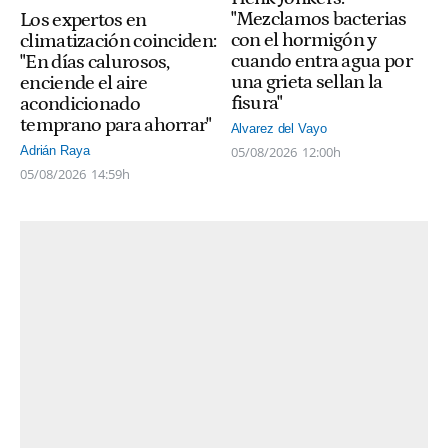
"Mezclamos bacterias
Los expertos en
con el hormigón y
climatización coinciden:
cuando entra agua por
"En días calurosos,
una grieta sellan la
enciende el aire
fisura"
acondicionado
temprano para ahorrar"
Alvarez del Vayo
05/08/2026
12:00h
Adrián Raya
05/08/2026
14:59h