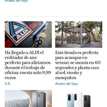
Alvarez del Vayo
Ha llegado a ALDI el
Esta tienda es perfecta
enfriador de aire
para acampar en
perfecto para aliviarnos
verano: se monta en 60
durante el trabajo de
segundos y planta cara
oficina: cuesta solo 9,99
al sol, viento y
euros
mosquitos
A.R.
Alvarez del Vayo