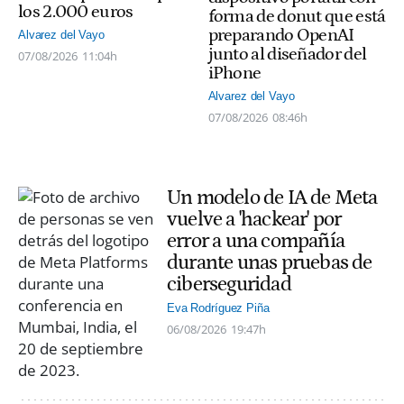
los 2.000 euros
forma de donut que está
preparando OpenAI
Alvarez del Vayo
junto al diseñador del
07/08/2026
11:04h
iPhone
Alvarez del Vayo
07/08/2026
08:46h
Un modelo de IA de Meta
vuelve a 'hackear' por
error a una compañía
durante unas pruebas de
ciberseguridad
Eva Rodríguez Piña
06/08/2026
19:47h