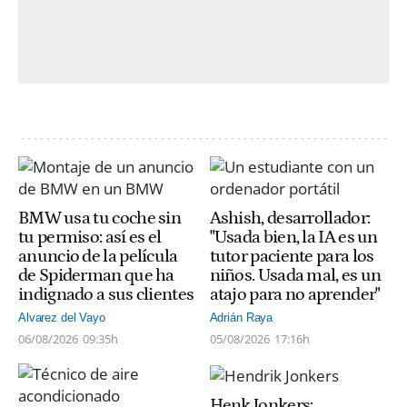
BMW usa tu coche sin
Ashish, desarrollador:
tu permiso: así es el
"Usada bien, la IA es un
anuncio de la película
tutor paciente para los
de Spiderman que ha
niños. Usada mal, es un
indignado a sus clientes
atajo para no aprender"
Alvarez del Vayo
Adrián Raya
06/08/2026
09:35h
05/08/2026
17:16h
Henk Jonkers: