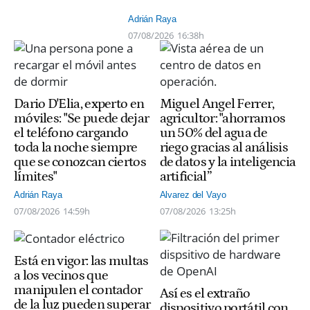
Adrián Raya
07/08/2026
16:38h
Dario D'Elia, experto en
Miguel Angel Ferrer,
móviles: "Se puede dejar
agricultor: "ahorramos
el teléfono cargando
un 50% del agua de
toda la noche siempre
riego gracias al análisis
que se conozcan ciertos
de datos y la inteligencia
límites"
artificial”
Adrián Raya
Alvarez del Vayo
07/08/2026
14:59h
07/08/2026
13:25h
Está en vigor: las multas
a los vecinos que
manipulen el contador
Así es el extraño
de la luz pueden superar
dispositivo portátil con