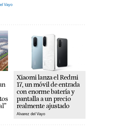
el Vayo
Xiaomi lanza el Redmi
17, un móvil de entrada
un
con enorme batería y
pantalla a un precio
tos
realmente ajustado
al”
Alvarez del Vayo