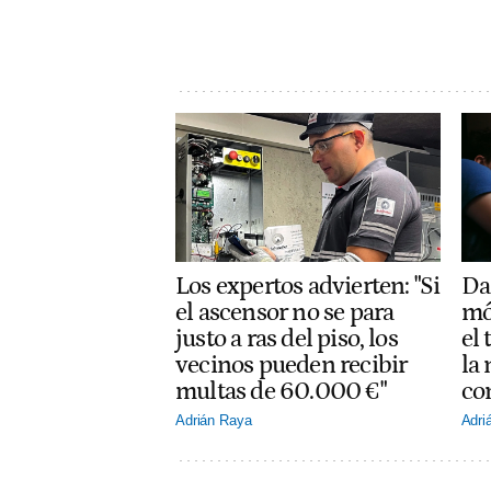
Los expertos advierten: "Si
Dar
el ascensor no se para
mó
justo a ras del piso, los
el
vecinos pueden recibir
la
multas de 60.000 €"
co
Adrián Raya
Adri