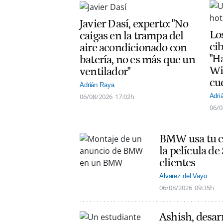
Javier Dasí, experto: "No
Lo
caigas en la trampa del
ci
aire acondicionado con
"H
batería, no es más que un
Wi
ventilador"
cu
Adrián Raya
06/08/2026
17:02h
Adri
06/0
BMW usa tu co
la película d
clientes
Alvarez del Vayo
06/08/2026
09:35h
Ashish, desarr