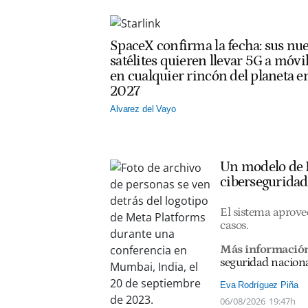
SpaceX confirma la fecha: sus nu
satélites quieren llevar 5G a móvi
en cualquier rincón del planeta e
2027
Alvarez del Vayo
Un modelo de I
ciberseguridad
El sistema aprovec
casos.
Más informació
seguridad nacion
Eva Rodríguez Piña
06/08/2026
19:47h