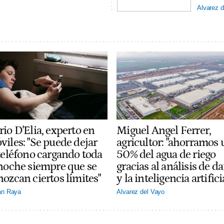
Alvarez d
io D'Elia, experto en
Miguel Angel Ferrer,
viles: "Se puede dejar
agricultor: "ahorramos 
 teléfono cargando toda
50% del agua de riego
 noche siempre que se
gracias al análisis de da
nozcan ciertos límites"
y la inteligencia artifici
án Raya
Alvarez del Vayo