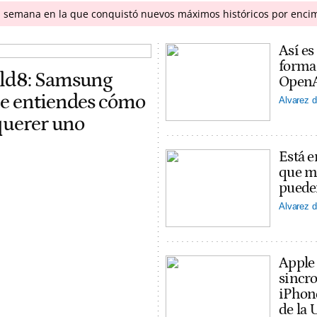
a semana en la que conquistó nuevos máximos históricos por enci
Así es
forma
old8: Samsung
OpenAI
ue entiendes cómo
Alvarez d
 querer uno
Está e
que ma
puede
Alvarez d
Apple
sincro
iPhon
de la 