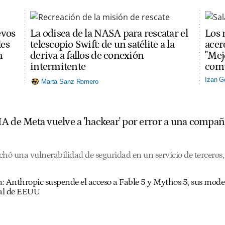
evos
La odisea de la NASA para rescatar el
Los 
les
telescopio Swift: de un satélite a la
acerc
n
deriva a fallos de conexión
"Mej
intermitente
comu
Izan G
Marta Sanz Romero
A de Meta vuelve a 'hackear' por error a una compañ
hó una vulnerabilidad de seguridad en un servicio de terceros, 
n:
Anthropic suspende el acceso a Fable 5 y Mythos 5, sus mode
al de EEUU