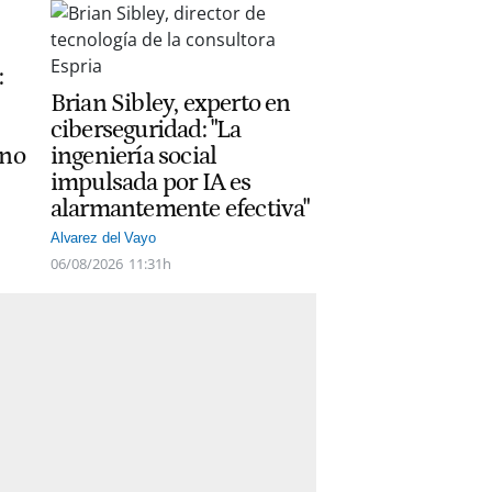
:
Brian Sibley, experto en
ciberseguridad: "La
ano
ingeniería social
impulsada por IA es
alarmantemente efectiva"
Alvarez del Vayo
06/08/2026
11:31h