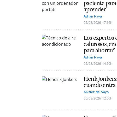
paciente para 
aprender"
Adrián Raya
05/08/2026
17:16h
Los expertos 
calurosos, en
para ahorrar"
Adrián Raya
05/08/2026
14:59h
Henk Jonkers:
cuando entra a
Alvarez del Vayo
05/08/2026
12:00h