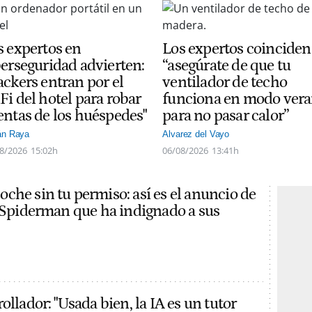
s expertos en
Los expertos coinciden
berseguridad advierten:
“asegúrate de que tu
ackers entran por el
ventilador de techo
Fi del hotel para robar
funciona en modo ver
entas de los huéspedes"
para no pasar calor”
án Raya
Alvarez del Vayo
8/2026
15:02h
06/08/2026
13:41h
che sin tu permiso: así es el anuncio de
e Spiderman que ha indignado a sus
ollador: "Usada bien, la IA es un tutor