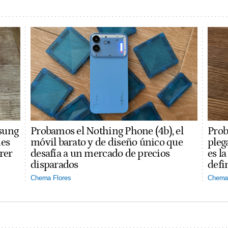
sung
Probamos el Nothing Phone (4b), el
Prob
des
móvil barato y de diseño único que
pleg
rer
desafía a un mercado de precios
es l
disparados
defi
Chema Flores
Chema 