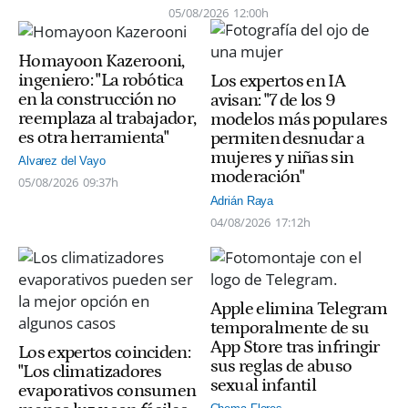
05/08/2026
12:00h
Homayoon Kazerooni,
ingeniero: "La robótica
Los expertos en IA
en la construcción no
avisan: "7 de los 9
reemplaza al trabajador,
modelos más populares
es otra herramienta"
permiten desnudar a
mujeres y niñas sin
Alvarez del Vayo
moderación"
05/08/2026
09:37h
Adrián Raya
04/08/2026
17:12h
Apple elimina Telegram
temporalmente de su
App Store tras infringir
Los expertos coinciden:
sus reglas de abuso
"Los climatizadores
sexual infantil
evaporativos consumen