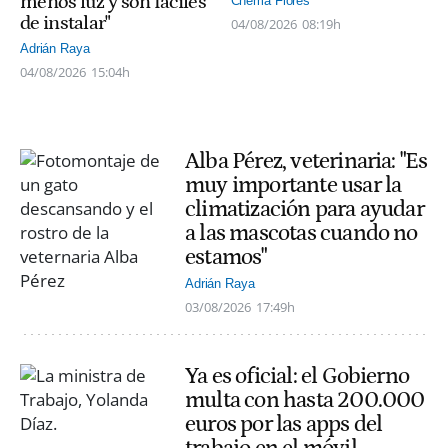
menos luz y son fáciles
Chema Flores
de instalar"
04/08/2026
08:19h
Adrián Raya
04/08/2026
15:04h
Alba Pérez, veterinaria: "Es
muy importante usar la
climatización para ayudar
a las mascotas cuando no
estamos"
Adrián Raya
03/08/2026
17:49h
Ya es oficial: el Gobierno
multa con hasta 200.000
euros por las apps del