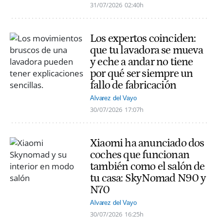
31/07/2026
02:40h
Los expertos coinciden:
que tu lavadora se mueva
y eche a andar no tiene
por qué ser siempre un
fallo de fabricación
Alvarez del Vayo
30/07/2026
17:07h
Xiaomi ha anunciado dos
coches que funcionan
también como el salón de
tu casa: SkyNomad N90 y
N70
Alvarez del Vayo
30/07/2026
16:25h