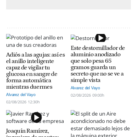
Este destornillador de
aluminio anodizado
Adiós a las agujas: así es
que solo pesa 65
el anillo inteligente
gramos guarda un
capaz de vigilar tu
secreto que no se ve a
glucosa en sangre de
simple vista
forma automática
mientras duermes
Alvarez del Vayo
02/08/2026
09:00h
Alvarez del Vayo
02/08/2026
12:30h
Joaquín Ramírez,