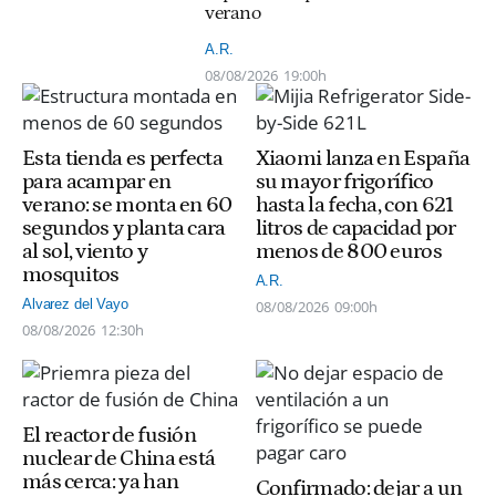
verano
A.R.
08/08/2026
19:00h
Esta tienda es perfecta
Xiaomi lanza en España
para acampar en
su mayor frigorífico
verano: se monta en 60
hasta la fecha, con 621
segundos y planta cara
litros de capacidad por
al sol, viento y
menos de 800 euros
mosquitos
A.R.
Alvarez del Vayo
08/08/2026
09:00h
08/08/2026
12:30h
El reactor de fusión
nuclear de China está
más cerca: ya han
Confirmado: dejar a un