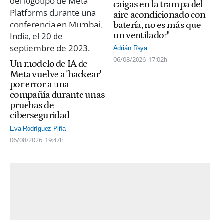
caigas en la trampa del
aire acondicionado con
batería, no es más que
un ventilador"
Adrián Raya
06/08/2026
17:02h
Un modelo de IA de
Meta vuelve a 'hackear'
por error a una
compañía durante unas
pruebas de
ciberseguridad
Eva Rodríguez Piña
06/08/2026
19:47h