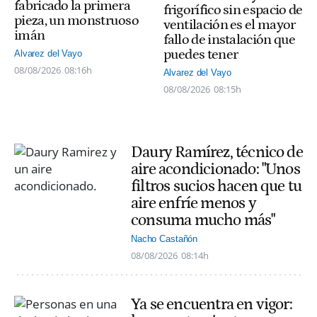
fabricado la primera
frigorífico sin espacio de
pieza, un monstruoso
ventilación es el mayor
imán
fallo de instalación que
puedes tener
Alvarez del Vayo
08/08/2026
08:16h
Alvarez del Vayo
08/08/2026
08:15h
Daury Ramírez, técnico de
aire acondicionado: "Unos
filtros sucios hacen que tu
aire enfríe menos y
consuma mucho más"
Nacho Castañón
08/08/2026
08:14h
Ya se encuentra en vigor: