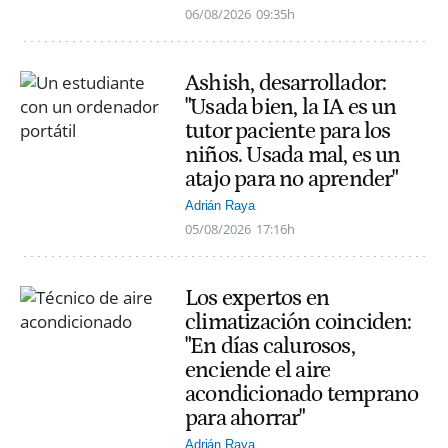
06/08/2026
09:35h
Ashish, desarrollador:
"Usada bien, la IA es un
tutor paciente para los
niños. Usada mal, es un
atajo para no aprender"
Adrián Raya
05/08/2026
17:16h
Los expertos en
climatización coinciden:
"En días calurosos,
enciende el aire
acondicionado temprano
para ahorrar"
Adrián Raya