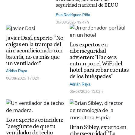
seguridad nacional de EEUU
Eva Rodríguez Piña
06/08/2026
19:47h
Javier Dasí, experto: "No
caigas en la trampa del
Los expertos en
aire acondicionado con
ciberseguridad
batería, no es más que
advierten: "Hackers
un ventilador"
entran por el WiFi del
hotel para robar cuentas
Adrián Raya
de los huéspedes"
06/08/2026
17:02h
Adrián Raya
06/08/2026
15:02h
Los expertos coinciden:
“asegúrate de que tu
Brian Sibley, experto en
ventilador de techo
ciberseguridad: "La