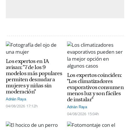
Los expertos en IA
avisan: "7 de los 9
modelos más populares
Los expertos coinciden:
permiten desnudar a
"Los climatizadores
mujeres y niñas sin
evaporativos consumen
moderación"
menos luz y son fáciles
de instalar"
Adrián Raya
04/08/2026
17:12h
Adrián Raya
04/08/2026
15:04h