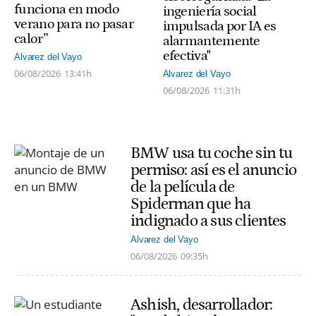
funciona en modo
ingeniería social
verano para no pasar
impulsada por IA es
calor”
alarmantemente
efectiva"
Alvarez del Vayo
06/08/2026
13:41h
Alvarez del Vayo
06/08/2026
11:31h
BMW usa tu coche sin tu
permiso: así es el anuncio
de la película de
Spiderman que ha
indignado a sus clientes
Alvarez del Vayo
06/08/2026
09:35h
Ashish, desarrollador: