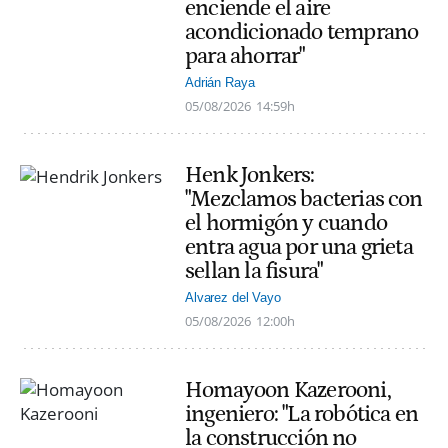
enciende el aire
acondicionado temprano
para ahorrar"
Adrián Raya
05/08/2026
14:59h
Henk Jonkers:
"Mezclamos bacterias con
el hormigón y cuando
entra agua por una grieta
sellan la fisura"
Alvarez del Vayo
05/08/2026
12:00h
Homayoon Kazerooni,
ingeniero: "La robótica en
la construcción no