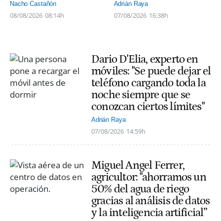
Nacho Castañón
Adrián Raya
08/08/2026
08:14h
07/08/2026
16:38h
Dario D'Elia, experto en
móviles: "Se puede dejar el
teléfono cargando toda la
noche siempre que se
conozcan ciertos límites"
Adrián Raya
07/08/2026
14:59h
Miguel Angel Ferrer,
agricultor: "ahorramos un
50% del agua de riego
gracias al análisis de datos
y la inteligencia artificial”