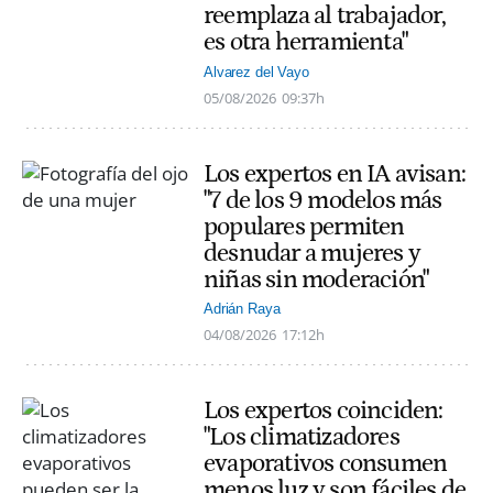
reemplaza al trabajador,
es otra herramienta"
Alvarez del Vayo
05/08/2026
09:37h
Los expertos en IA avisan:
"7 de los 9 modelos más
populares permiten
desnudar a mujeres y
niñas sin moderación"
Adrián Raya
04/08/2026
17:12h
Los expertos coinciden:
"Los climatizadores
evaporativos consumen
menos luz y son fáciles de