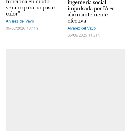
funciona en modo
ingeniería social
verano para no pasar
impulsada por IA es
calor”
alarmantemente
efectiva"
Alvarez del Vayo
06/08/2026
13:41h
Alvarez del Vayo
06/08/2026
11:31h