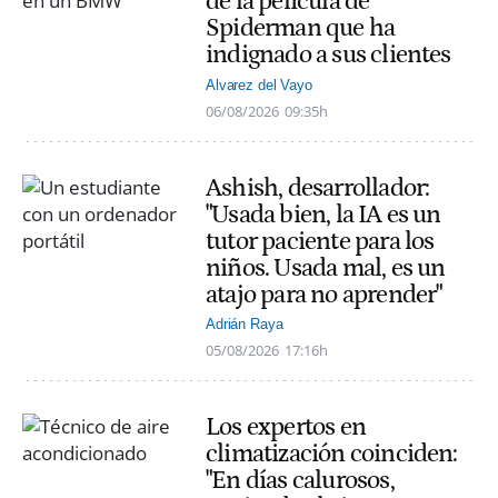
de la película de
Spiderman que ha
indignado a sus clientes
Alvarez del Vayo
06/08/2026
09:35h
Ashish, desarrollador:
"Usada bien, la IA es un
tutor paciente para los
niños. Usada mal, es un
atajo para no aprender"
Adrián Raya
05/08/2026
17:16h
Los expertos en
climatización coinciden:
"En días calurosos,