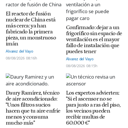
El reactor de fusión
nuclear de China está
más cerca: ya han
Confirmado: dejar a un
fabricado la primera
frigorífico sin espacio de
pieza, un monstruoso
ventilación es el mayor
imán
fallo de instalación que
puedes tener
Alvarez del Vayo
08/08/2026
08:16h
Alvarez del Vayo
08/08/2026
08:15h
Daury Ramírez, técnico
Los expertos advierten:
de aire acondicionado:
"Si el ascensor no se
"Unos filtros sucios
para justo a ras del piso,
hacen que tu aire enfríe
los vecinos pueden
menos y consuma
recibir multas de
mucho más"
60.000 €"