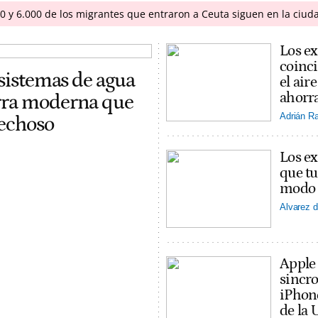
00 y 6.000 de los migrantes que entraron a Ceuta siguen en la ciud
Los ex
coinci
 sistemas de agua
el ai
ahorra
erra moderna que
Adrián R
pechoso
Los ex
que tu
modo v
Alvarez d
Apple
sincro
iPhon
de la 