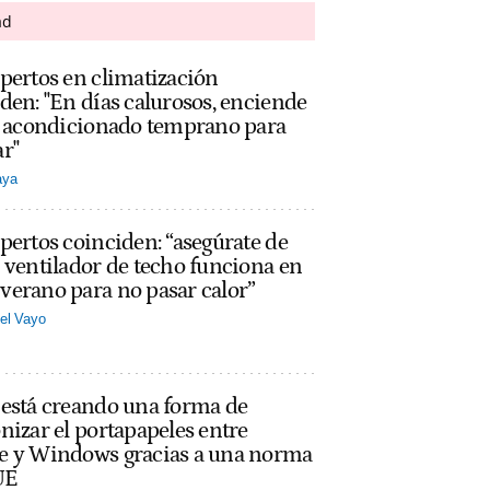
ad
pertos en climatización
den: "En días calurosos, enciende
re acondicionado temprano para
r"
aya
pertos coinciden: “asegúrate de
 ventilador de techo funciona en
erano para no pasar calor”
el Vayo
 está creando una forma de
nizar el portapapeles entre
e y Windows gracias a una norma
UE