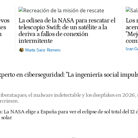
evos
La odisea de la NASA para rescatar el
Los 
les
telescopio Swift: de un satélite a la
acerc
n
deriva a fallos de conexión
"Mej
intermitente
comu
Izan G
Marta Sanz Romero
experto en ciberseguridad: "La ingeniería social imp
 ciberataques, el malware indetectable y los deepfakes en 2026
ercrimen.
n:
La NASA elige a España para ver el eclipse de sol total del 1
 solar