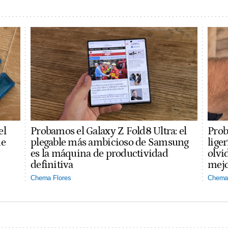
el
Probamos el Galaxy Z Fold8 Ultra: el
Prob
ue
plegable más ambicioso de Samsung
lige
es la máquina de productividad
olvi
definitiva
mejo
Chema Flores
Chema 