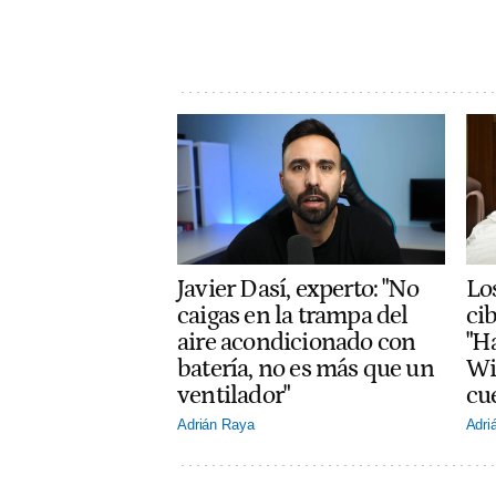
Javier Dasí, experto: "No
Lo
caigas en la trampa del
ci
aire acondicionado con
"H
batería, no es más que un
Wi
ventilador"
cu
Adrián Raya
Adri