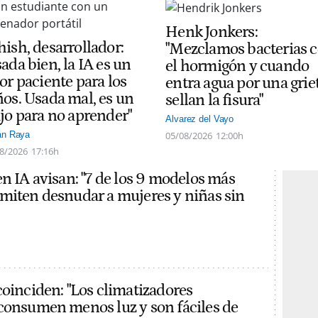
Henk Jonkers:
hish, desarrollador:
"Mezclamos bacterias 
ada bien, la IA es un
el hormigón y cuando
or paciente para los
entra agua por una grie
ños. Usada mal, es un
sellan la fisura"
ajo para no aprender"
Alvarez del Vayo
05/08/2026
12:00h
án Raya
8/2026
17:16h
en IA avisan: "7 de los 9 modelos más
miten desnudar a mujeres y niñas sin
coinciden: "Los climatizadores
consumen menos luz y son fáciles de