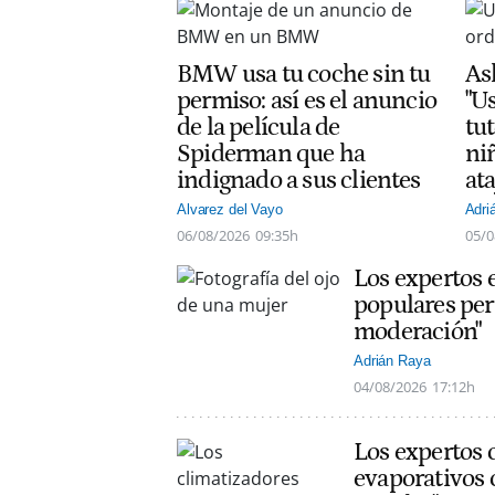
BMW usa tu coche sin tu
As
permiso: así es el anuncio
"Us
de la película de
tut
Spiderman que ha
ni
indignado a sus clientes
at
Alvarez del Vayo
Adri
06/08/2026
09:35h
05/0
Los expertos 
populares per
moderación"
Adrián Raya
04/08/2026
17:12h
Los expertos 
evaporativos 