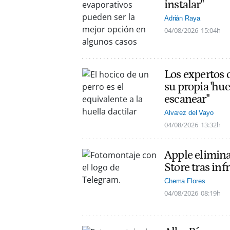
instalar"
Adrián Raya
04/08/2026
15:04h
Los expertos c
su propia 'hue
escanear"
Alvarez del Vayo
04/08/2026
13:32h
Apple elimin
Store tras inf
Chema Flores
04/08/2026
08:19h