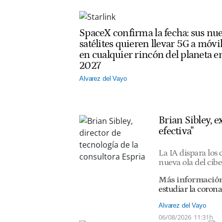
SpaceX confirma la fecha: sus nu
satélites quieren llevar 5G a móvi
en cualquier rincón del planeta e
2027
Alvarez del Vayo
Brian Sibley, 
efectiva"
La IA dispara los
nueva ola del cib
Más informació
estudiar la corona
Alvarez del Vayo
06/08/2026
11:31h