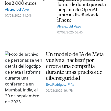
los 2.000 euros
forma de donut que está
preparando OpenAI
Alvarez del Vayo
junto al diseñador del
07/08/2026
11:04h
iPhone
Alvarez del Vayo
07/08/2026
08:46h
Un modelo de IA de Meta
vuelve a 'hackear' por
error a una compañía
durante unas pruebas de
ciberseguridad
Eva Rodríguez Piña
06/08/2026
19:47h