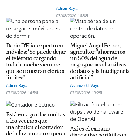
Adrián Raya
07/08/2026
16:38h
Dario D'Elia, experto en
Miguel Angel Ferrer,
móviles: "Se puede dejar
agricultor: "ahorramos
el teléfono cargando
un 50% del agua de
toda la noche siempre
riego gracias al análisis
que se conozcan ciertos
de datos y la inteligencia
límites"
artificial”
Adrián Raya
Alvarez del Vayo
07/08/2026
14:59h
07/08/2026
13:25h
Está en vigor: las multas
a los vecinos que
manipulen el contador
Así es el extraño
de la luz pueden superar
dispositivo portátil con