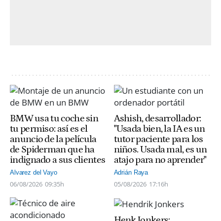
BMW usa tu coche sin
Ashish, desarrollador:
tu permiso: así es el
"Usada bien, la IA es un
anuncio de la película
tutor paciente para los
de Spiderman que ha
niños. Usada mal, es un
indignado a sus clientes
atajo para no aprender"
Alvarez del Vayo
Adrián Raya
06/08/2026
09:35h
05/08/2026
17:16h
Henk Jonkers: