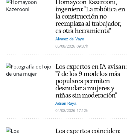
Homayoon Kazerooni,
ingeniero: "La robótica en
la construcción no
reemplaza al trabajador,
es otra herramienta"
Alvarez del Vayo
05/08/2026
09:37h
Los expertos en IA avisan:
"7 de los 9 modelos más
populares permiten
desnudar a mujeres y
niñas sin moderación"
Adrián Raya
04/08/2026
17:12h
Los expertos coinciden: