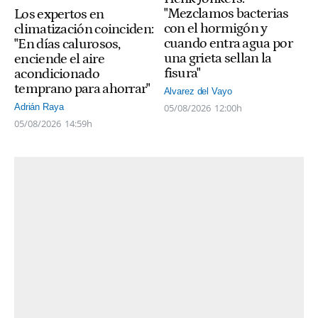
"Mezclamos bacterias
Los expertos en
con el hormigón y
climatización coinciden:
cuando entra agua por
"En días calurosos,
una grieta sellan la
enciende el aire
fisura"
acondicionado
temprano para ahorrar"
Alvarez del Vayo
05/08/2026
12:00h
Adrián Raya
05/08/2026
14:59h