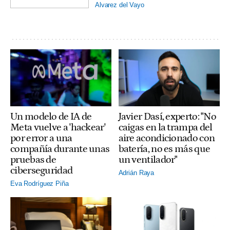
Alvarez del Vayo
Un modelo de IA de
Javier Dasí, experto: "No
Meta vuelve a 'hackear'
caigas en la trampa del
por error a una
aire acondicionado con
compañía durante unas
batería, no es más que
pruebas de
un ventilador"
ciberseguridad
Adrián Raya
Eva Rodríguez Piña