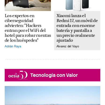
Xiaomi lanza el
Los expertos en
Redmi 17, un móvil de
ciberseguridad
entrada con enorme
advierten: "Hackers
batería y pantalla a
entran por el WiFi del
un precio realmente
hotel para robar cuentas
ajustado
de los huéspedes"
Alvarez del Vayo
Adrián Raya
Tecnología con Valor