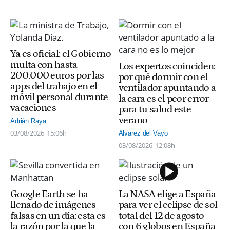
Ya es oficial: el Gobierno
multa con hasta
Los expertos coinciden:
200.000 euros por las
por qué dormir con el
apps del trabajo en el
ventilador apuntando a
móvil personal durante
la cara es el peor error
vacaciones
para tu salud este
verano
Adrián Raya
03/08/2026
15:06h
Alvarez del Vayo
03/08/2026
12:08h
Google Earth se ha
La NASA elige a España
llenado de imágenes
para ver el eclipse de sol
falsas en un día: esta es
total del 12 de agosto
la razón por la que la
con 6 globos en España