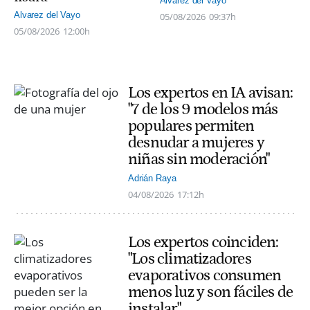
Alvarez del Vayo
Alvarez del Vayo
05/08/2026
09:37h
05/08/2026
12:00h
Los expertos en IA avisan:
"7 de los 9 modelos más
populares permiten
desnudar a mujeres y
niñas sin moderación"
Adrián Raya
04/08/2026
17:12h
Los expertos coinciden:
"Los climatizadores
evaporativos consumen
menos luz y son fáciles de
instalar"