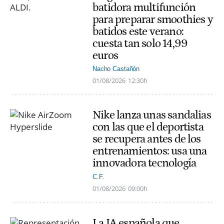
batidora multifunción
para preparar smoothies y
batidos este verano:
cuesta tan solo 14,99
euros
Nacho Castañón
01/08/2026
12:30h
Nike lanza unas sandalias
con las que el deportista
se recupera antes de los
entrenamientos: usa una
innovadora tecnología
C.F.
01/08/2026
09:00h
La IA española que