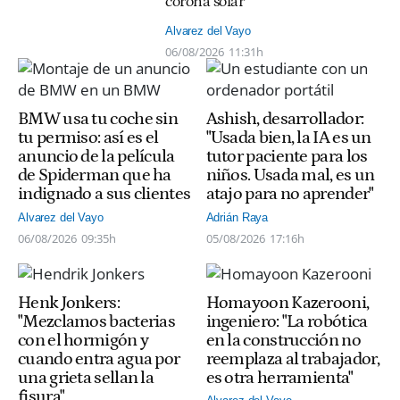
corona solar
Alvarez del Vayo
06/08/2026
11:31h
BMW usa tu coche sin
Ashish, desarrollador:
tu permiso: así es el
"Usada bien, la IA es un
anuncio de la película
tutor paciente para los
de Spiderman que ha
niños. Usada mal, es un
indignado a sus clientes
atajo para no aprender"
Alvarez del Vayo
Adrián Raya
06/08/2026
09:35h
05/08/2026
17:16h
Henk Jonkers:
Homayoon Kazerooni,
"Mezclamos bacterias
ingeniero: "La robótica
con el hormigón y
en la construcción no
cuando entra agua por
reemplaza al trabajador,
una grieta sellan la
es otra herramienta"
fisura"