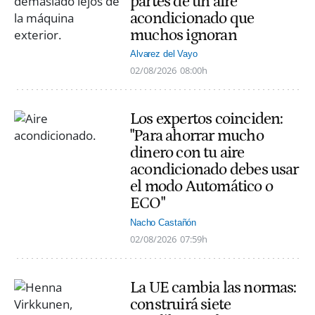
partes de un aire
acondicionado que
muchos ignoran
Alvarez del Vayo
02/08/2026
08:00h
Los expertos coinciden:
"Para ahorrar mucho
dinero con tu aire
acondicionado debes usar
el modo Automático o
ECO"
Nacho Castañón
02/08/2026
07:59h
La UE cambia las normas:
construirá siete