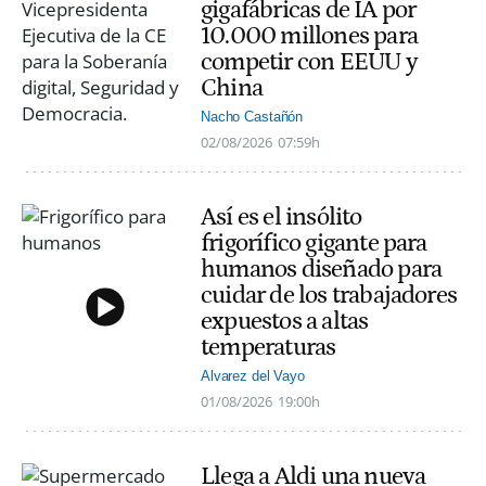
gigafábricas de IA por
10.000 millones para
competir con EEUU y
China
Nacho Castañón
02/08/2026
07:59h
Así es el insólito
frigorífico gigante para
humanos diseñado para
cuidar de los trabajadores
expuestos a altas
temperaturas
Alvarez del Vayo
01/08/2026
19:00h
Llega a Aldi una nueva