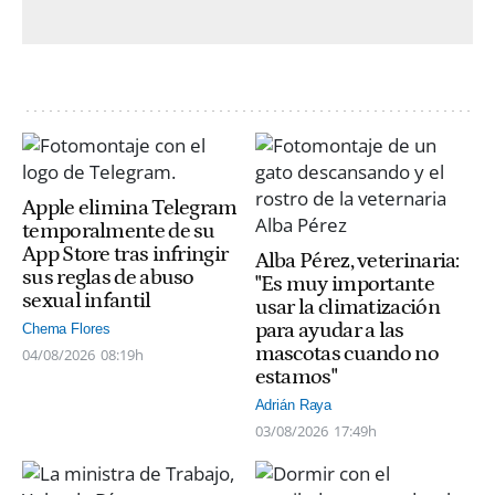
Apple elimina Telegram
temporalmente de su
App Store tras infringir
Alba Pérez, veterinaria:
sus reglas de abuso
"Es muy importante
sexual infantil
usar la climatización
para ayudar a las
Chema Flores
mascotas cuando no
04/08/2026
08:19h
estamos"
Adrián Raya
03/08/2026
17:49h