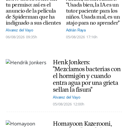
tu permiso: así es el
"Usada bien, la IA es un
anuncio de la película
tutor paciente para los
de Spiderman que ha
niños. Usada mal, es un
indignado a sus clientes
atajo para no aprender"
Alvarez del Vayo
Adrián Raya
06/08/2026
09:35h
05/08/2026
17:16h
Henk Jonkers:
"Mezclamos bacterias con
el hormigón y cuando
entra agua por una grieta
sellan la fisura"
Alvarez del Vayo
05/08/2026
12:00h
Homayoon Kazerooni,