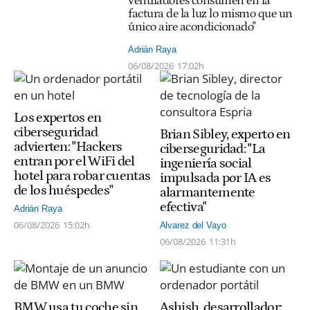
ventiladores consumen en la
factura de la luz lo mismo que un
único aire acondicionado"
Adrián Raya
06/08/2026
17:02h
Los expertos en
ciberseguridad
Brian Sibley, experto en
advierten: "Hackers
ciberseguridad: "La
entran por el WiFi del
ingeniería social
hotel para robar cuentas
impulsada por IA es
de los huéspedes"
alarmantemente
efectiva"
Adrián Raya
06/08/2026
15:02h
Alvarez del Vayo
06/08/2026
11:31h
BMW usa tu coche sin
Ashish, desarrollador: