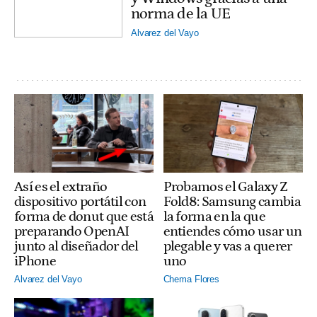
norma de la UE
Alvarez del Vayo
Así es el extraño
Probamos el Galaxy Z
dispositivo portátil con
Fold8: Samsung cambia
forma de donut que está
la forma en la que
preparando OpenAI
entiendes cómo usar un
junto al diseñador del
plegable y vas a querer
iPhone
uno
Alvarez del Vayo
Chema Flores