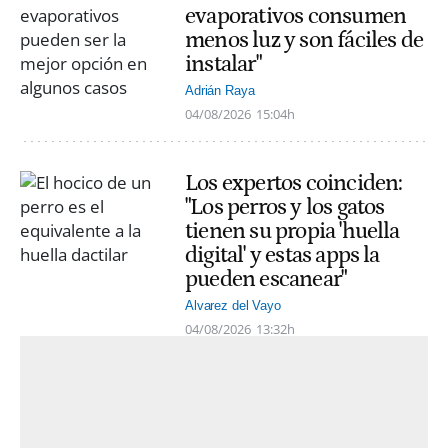
evaporativos consumen
menos luz y son fáciles de
instalar"
Adrián Raya
04/08/2026
15:04h
Los expertos coinciden:
"Los perros y los gatos
tienen su propia 'huella
digital' y estas apps la
pueden escanear"
Alvarez del Vayo
04/08/2026
13:32h