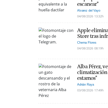
escanear"
Alvarez del Vayo
04/08/2026
13:32h
Apple elimin
Store tras inf
Chema Flores
04/08/2026
08:19h
Alba Pérez, ve
climatización
estamos"
Adrián Raya
03/08/2026
17:49h