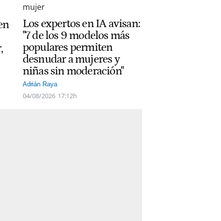
Los expertos en IA avisan:
 en
"7 de los 9 modelos más
populares permiten
,
desnudar a mujeres y
niñas sin moderación"
Adrián Raya
04/08/2026
17:12h