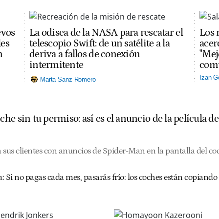
evos
La odisea de la NASA para rescatar el
Los 
les
telescopio Swift: de un satélite a la
acerc
n
deriva a fallos de conexión
"Mej
intermitente
comu
Izan G
Marta Sanz Romero
he sin tu permiso: así es el anuncio de la película 
us clientes con anuncios de Spider-Man en la pantalla del co
n:
Si no pagas cada mes, pasarás frío: los coches están copiando 