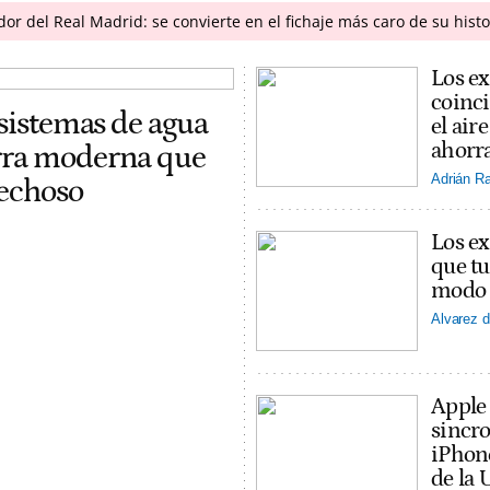
r del Real Madrid: se convierte en el fichaje más caro de su histo
Los ex
coinci
 sistemas de agua
el ai
ahorra
erra moderna que
Adrián R
pechoso
Los ex
que tu
modo v
Alvarez d
Apple
sincro
iPhon
de la 