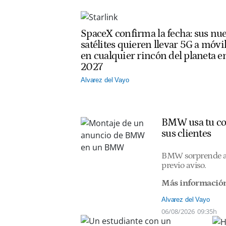
SpaceX confirma la fecha: sus nu
satélites quieren llevar 5G a móvi
en cualquier rincón del planeta e
2027
Alvarez del Vayo
BMW usa tu coc
sus clientes
BMW sorprende a s
previo aviso.
Más informació
Alvarez del Vayo
06/08/2026
09:35h