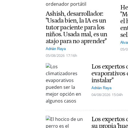
He
Ashish, desarrollador:
"M
"Usada bien, la IA es un
el
tutor paciente para los
ent
niños. Usada mal, es un
sel
atajo para no aprender"
Alva
05/0
Adrián Raya
05/08/2026
17:16h
Los expertos 
evaporativos 
instalar"
Adrián Raya
04/08/2026
15:04h
Los expertos c
su propia 'hue