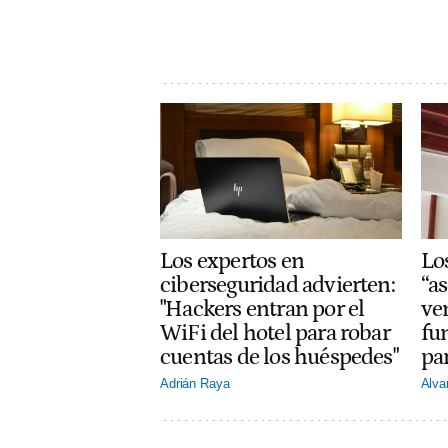
Lo
Los expertos en
“a
ciberseguridad advierten:
ve
"Hackers entran por el
fu
WiFi del hotel para robar
par
cuentas de los huéspedes"
Alva
Adrián Raya