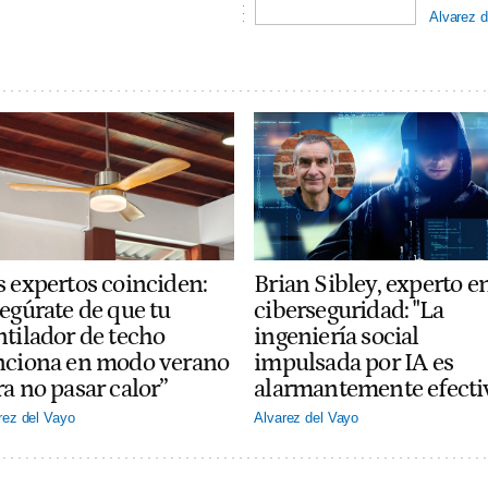
Alvarez d
s expertos coinciden:
Brian Sibley, experto e
segúrate de que tu
ciberseguridad: "La
ntilador de techo
ingeniería social
nciona en modo verano
impulsada por IA es
a no pasar calor”
alarmantemente efecti
rez del Vayo
Alvarez del Vayo