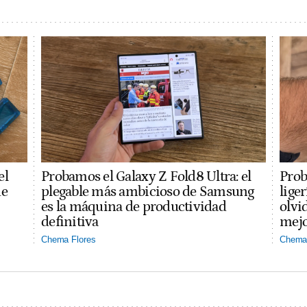
el
Probamos el Galaxy Z Fold8 Ultra: el
Prob
ue
plegable más ambicioso de Samsung
lige
es la máquina de productividad
olvi
definitiva
mejo
Chema Flores
Chema 