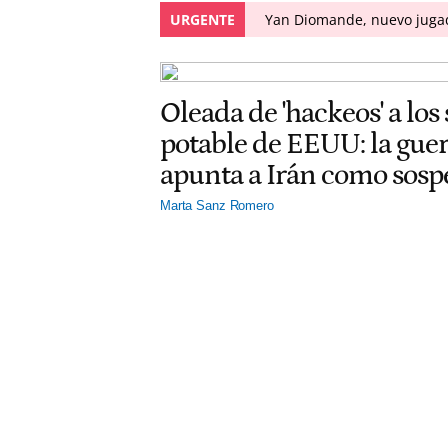
URGENTE
Yan Diomande, nuevo jugado
Oleada de 'hackeos' a los
potable de EEUU: la gu
apunta a Irán como sos
Marta Sanz Romero