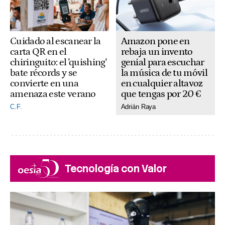
Amazon pone en
Cuidado al escanear la
rebaja un invento
carta QR en el
genial para escuchar
chiringuito: el 'quishing'
la música de tu móvil
bate récords y se
en cualquier altavoz
convierte en una
que tengas por 20 €
amenaza este verano
Adrián Raya
C.F.
Tecnología con Valor