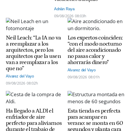
Adrián Raya
09/08/2026
08:03h
Neil Leach: “La IA no va
Los expertos coinciden:
a reemplazar a los
“con el modo nocturno
arquitectos, pero los
del aire acondicionado
arquitectos que la usen
no pasas calor y
van a reemplazar a los
ahorrarás dinero"
que no”
Alvarez del Vayo
Alvarez del Vayo
09/08/2026
08:01h
09/08/2026
08:02h
Ha llegado a ALDI el
Esta tienda es perfecta
enfriador de aire
para acampar en
perfecto para aliviarnos
verano: se monta en 60
durante el trabajo de
segundos y planta cara