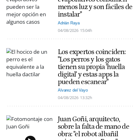
menos luz y son fáciles de
instalar"
Adrián Raya
04/08/2026
15:04h
Los expertos coinciden:
"Los perros y los gatos
tienen su propia 'huella
digital' y estas apps la
pueden escanear"
Alvarez del Vayo
04/08/2026
13:32h
Juan Goñi, arquitecto,
sobre la falta de mano de
obra: "el robot albañil