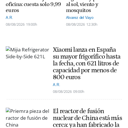
oficina: cuesta solo 9,99
al sol, viento y
euros
mosquitos
A.R.
Alvarez del Vayo
08/08/2026
19:00h
08/08/2026
12:30h
Xiaomi lanza en España
su mayor frigorífico hasta
la fecha, con 621 litros de
capacidad por menos de
800 euros
A.R.
08/08/2026
09:00h
El reactor de fusión
nuclear de China está más
cerca: ya han fabricado la