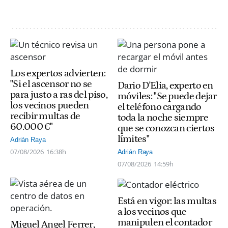
Los expertos advierten:
"Si el ascensor no se
Dario D'Elia, experto en
para justo a ras del piso,
móviles: "Se puede dejar
los vecinos pueden
el teléfono cargando
recibir multas de
toda la noche siempre
60.000 €"
que se conozcan ciertos
límites"
Adrián Raya
07/08/2026
16:38h
Adrián Raya
07/08/2026
14:59h
Está en vigor: las multas
a los vecinos que
manipulen el contador
Miguel Angel Ferrer,