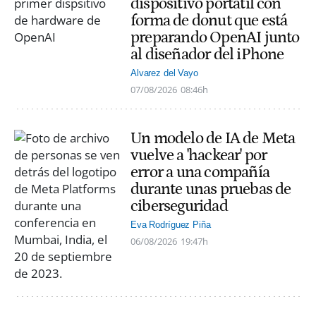
dispositivo portátil con
forma de donut que está
preparando OpenAI junto
al diseñador del iPhone
Alvarez del Vayo
07/08/2026
08:46h
Un modelo de IA de Meta
vuelve a 'hackear' por
error a una compañía
durante unas pruebas de
ciberseguridad
Eva Rodríguez Piña
06/08/2026
19:47h