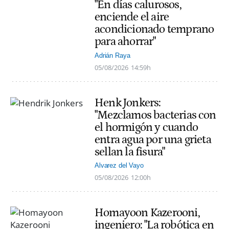
"En días calurosos,
enciende el aire
acondicionado temprano
para ahorrar"
Adrián Raya
05/08/2026
14:59h
Henk Jonkers:
"Mezclamos bacterias con
el hormigón y cuando
entra agua por una grieta
sellan la fisura"
Alvarez del Vayo
05/08/2026
12:00h
Homayoon Kazerooni,
ingeniero: "La robótica en