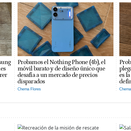
sung
Probamos el Nothing Phone (4b), el
Prob
des
móvil barato y de diseño único que
pleg
rer
desafía a un mercado de precios
es l
disparados
defi
Chema Flores
Chema 