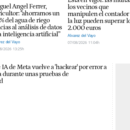
guel Angel Ferrer,
los vecinos que
ricultor: "ahorramos un
manipulen el contador
% del agua de riego
la luz pueden superar l
cias al análisis de datos
2.000 euros
a inteligencia artificial”
Alvarez del Vayo
07/08/2026
11:04h
rez del Vayo
8/2026
13:25h
IA de Meta vuelve a 'hackear' por error a
 durante unas pruebas de
d