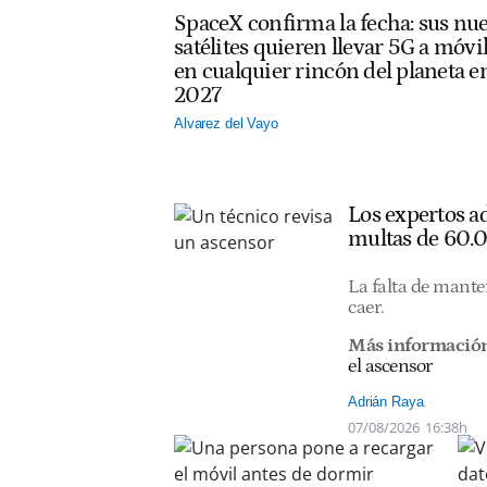
SpaceX confirma la fecha: sus nu
satélites quieren llevar 5G a móvi
en cualquier rincón del planeta e
2027
Alvarez del Vayo
Los expertos ad
multas de 60.
La falta de mante
caer.
Más información
el ascensor
Adrián Raya
07/08/2026
16:38h