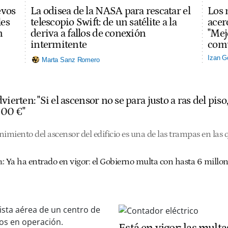
evos
La odisea de la NASA para rescatar el
Los 
les
telescopio Swift: de un satélite a la
acerc
n
deriva a fallos de conexión
"Mej
intermitente
comu
Izan G
Marta Sanz Romero
vierten: "Si el ascensor no se para justo a ras del pis
000 €"
nimiento del ascensor del edificio es una de las trampas en las
:
Ya ha entrado en vigor: el Gobierno multa con hasta 6 millon
Está en vigor: las multa