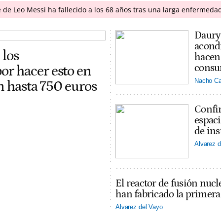
 de Leo Messi ha fallecido a los 68 años tras una larga enfermeda
Daury 
acondi
 los
hacen 
consu
r hacer esto en
Nacho Ca
on hasta 750 euros
Confir
espaci
de ins
Alvarez d
El reactor de fusión nucl
han fabricado la primer
Alvarez del Vayo