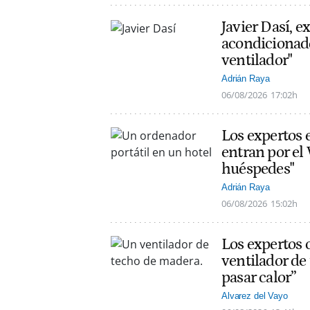
Javier Dasí, e
acondicionado
ventilador"
Adrián Raya
06/08/2026
17:02h
Los expertos 
entran por el 
huéspedes"
Adrián Raya
06/08/2026
15:02h
Los expertos 
ventilador de
pasar calor”
Alvarez del Vayo