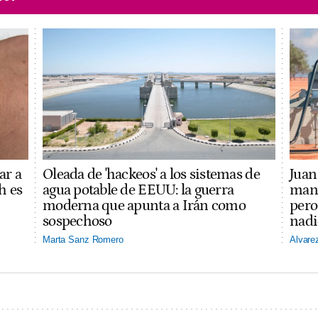
ar a
Oleada de 'hackeos' a los sistemas de
Juan 
h es
agua potable de EEUU: la guerra
mano
moderna que apunta a Irán como
pero
sospechoso
nadi
Marta Sanz Romero
Alvare