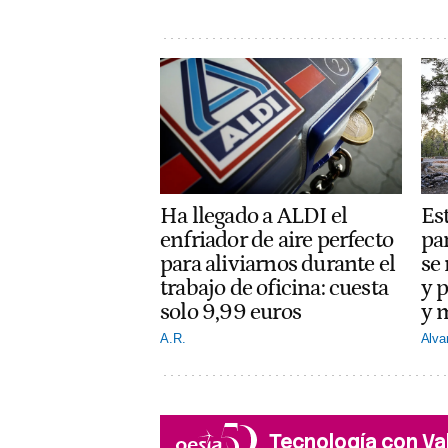
Ha llegado a ALDI el
Est
enfriador de aire perfecto
pa
para aliviarnos durante el
se
trabajo de oficina: cuesta
y p
solo 9,99 euros
y 
A.R.
Alva
Tecnología con Va