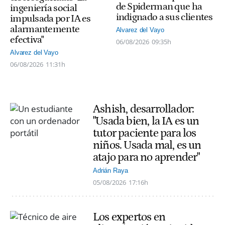
de Spiderman que ha
ingeniería social
indignado a sus clientes
impulsada por IA es
alarmantemente
Alvarez del Vayo
efectiva"
06/08/2026
09:35h
Alvarez del Vayo
06/08/2026
11:31h
Ashish, desarrollador:
"Usada bien, la IA es un
tutor paciente para los
niños. Usada mal, es un
atajo para no aprender"
Adrián Raya
05/08/2026
17:16h
Los expertos en