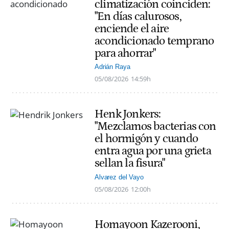
climatización coinciden:
"En días calurosos,
enciende el aire
acondicionado temprano
para ahorrar"
Adrián Raya
05/08/2026
14:59h
Henk Jonkers:
"Mezclamos bacterias con
el hormigón y cuando
entra agua por una grieta
sellan la fisura"
Alvarez del Vayo
05/08/2026
12:00h
Homayoon Kazerooni,