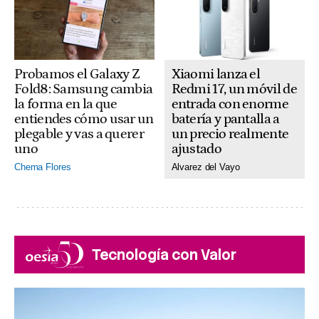
Xiaomi lanza el
Probamos el Galaxy Z
Redmi 17, un móvil de
Fold8: Samsung cambia
entrada con enorme
la forma en la que
batería y pantalla a
entiendes cómo usar un
un precio realmente
plegable y vas a querer
ajustado
uno
Alvarez del Vayo
Chema Flores
Tecnología con Valor