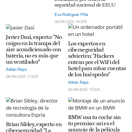
seguridad nacional de EEUU
Eva Rodríguez Piña
06/08/2026
19:47h
Javier Dasí, experto: "No
caigas en la trampa del
Los expertos en
aire acondicionado con
ciberseguridad
batería, no es más que
advierten: "Hackers
un ventilador"
entran por el WiFi del
hotel para robar cuentas
Adrián Raya
de los huéspedes"
06/08/2026
17:02h
Adrián Raya
06/08/2026
15:02h
BMW usa tu coche sin
tu permiso: así es el
Brian Sibley, experto en
anuncio de la película
ciberseguridad: "La