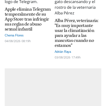
Apple elimina Telegram
temporalmente de su
App Store tras infringir
Alba Pérez, veterinaria:
sus reglas de abuso
"Es muy importante
sexual infantil
usar la climatización
para ayudar a las
Chema Flores
mascotas cuando no
04/08/2026
08:19h
estamos"
Adrián Raya
03/08/2026
17:49h