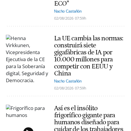
ECO"
Nacho Castañón
02/08/2026
07:59h
La UE cambia las normas:
construirá siete
gigafábricas de IA por
10.000 millones para
competir con EEUU y
China
Nacho Castañón
02/08/2026
07:59h
Así es el insólito
frigorífico gigante para
humanos diseñado para
cuidar de los trabajadores