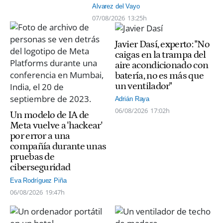
Alvarez del Vayo
07/08/2026
13:25h
Javier Dasí, experto: "No
caigas en la trampa del
aire acondicionado con
batería, no es más que
un ventilador"
Adrián Raya
06/08/2026
17:02h
Un modelo de IA de
Meta vuelve a 'hackear'
por error a una
compañía durante unas
pruebas de
ciberseguridad
Eva Rodríguez Piña
06/08/2026
19:47h