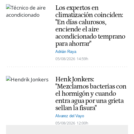
Los expertos en
climatización coinciden:
"En días calurosos,
enciende el aire
acondicionado temprano
para ahorrar"
Adrián Raya
05/08/2026
14:59h
Henk Jonkers:
"Mezclamos bacterias con
el hormigón y cuando
entra agua por una grieta
sellan la fisura"
Alvarez del Vayo
05/08/2026
12:00h