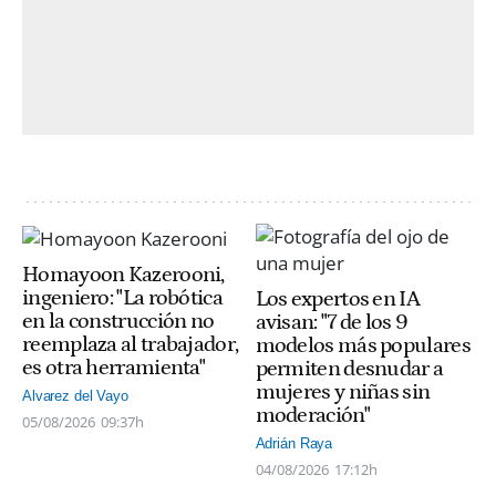
Homayoon Kazerooni,
ingeniero: "La robótica
Los expertos en IA
en la construcción no
avisan: "7 de los 9
reemplaza al trabajador,
modelos más populares
es otra herramienta"
permiten desnudar a
mujeres y niñas sin
Alvarez del Vayo
moderación"
05/08/2026
09:37h
Adrián Raya
04/08/2026
17:12h