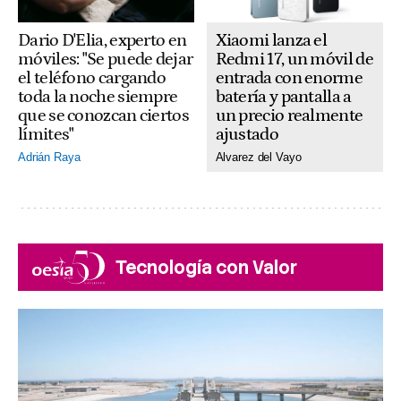
Xiaomi lanza el
Dario D'Elia, experto en
Redmi 17, un móvil de
móviles: "Se puede dejar
entrada con enorme
el teléfono cargando
batería y pantalla a
toda la noche siempre
un precio realmente
que se conozcan ciertos
ajustado
límites"
Alvarez del Vayo
Adrián Raya
Tecnología con Valor