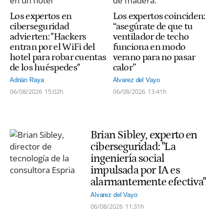
Los expertos en
Los expertos coinciden:
ciberseguridad
“asegúrate de que tu
advierten: "Hackers
ventilador de techo
entran por el WiFi del
funciona en modo
hotel para robar cuentas
verano para no pasar
de los huéspedes"
calor”
Adrián Raya
Alvarez del Vayo
06/08/2026
15:02h
06/08/2026
13:41h
Brian Sibley, experto en
ciberseguridad: "La
ingeniería social
impulsada por IA es
alarmantemente efectiva"
Alvarez del Vayo
06/08/2026
11:31h