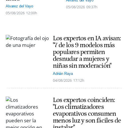
Alvarez del Vayo
Alvarez del Vayo
05/08/2026
09:37h
05/08/2026
12:00h
Los expertos en IA avisan:
"7 de los 9 modelos más
populares permiten
desnudar a mujeres y
niñas sin moderación"
Adrián Raya
04/08/2026
17:12h
Los expertos coinciden:
"Los climatizadores
evaporativos consumen
menos luz y son fáciles de
instalar"