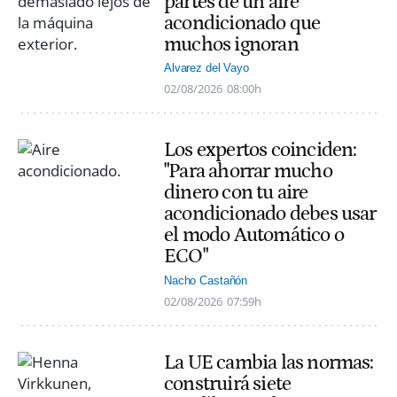
partes de un aire
acondicionado que
muchos ignoran
Alvarez del Vayo
02/08/2026
08:00h
Los expertos coinciden:
"Para ahorrar mucho
dinero con tu aire
acondicionado debes usar
el modo Automático o
ECO"
Nacho Castañón
02/08/2026
07:59h
La UE cambia las normas:
construirá siete