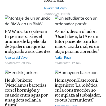
corona solar
Alvarez del Vayo
06/08/2026
11:31h
BMW usa tu coche sin
Ashish, desarrollador:
tu permiso: así es el
"Usada bien, la IA es un
anuncio de la película
tutor paciente para los
de Spiderman que ha
niños. Usada mal, es un
indignado a sus clientes
atajo para no aprender"
Alvarez del Vayo
Adrián Raya
06/08/2026
09:35h
05/08/2026
17:16h
Henk Jonkers:
Homayoon Kazerooni,
"Mezclamos bacterias
ingeniero: "La robótica
con el hormigón y
en la construcción no
cuando entra agua por
reemplaza al trabajador,
una grieta sellan la
es otra herramienta"
fisura"