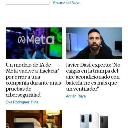
Alvarez del Vayo
Un modelo de IA de
Javier Dasí, experto: "No
Meta vuelve a 'hackear'
caigas en la trampa del
por error a una
aire acondicionado con
compañía durante unas
batería, no es más que
pruebas de
un ventilador"
ciberseguridad
Adrián Raya
Eva Rodríguez Piña