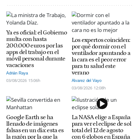
Ya es oficial: el Gobierno
multa con hasta
Los expertos coinciden:
200.000 euros por las
por qué dormir con el
apps del trabajo en el
ventilador apuntando a
móvil personal durante
la cara es el peor error
vacaciones
para tu salud este
verano
Adrián Raya
03/08/2026
15:06h
Alvarez del Vayo
03/08/2026
12:08h
Google Earth se ha
La NASA elige a España
llenado de imágenes
para ver el eclipse de sol
falsas en un día: esta es
total del 12 de agosto
la razón por la que la
con 6 globos en España