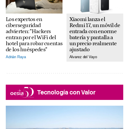
Xiaomi lanza el
Los expertos en
Redmi 17, un móvil de
ciberseguridad
entrada con enorme
advierten: "Hackers
batería y pantalla a
entran por el WiFi del
un precio realmente
hotel para robar cuentas
ajustado
de los huéspedes"
Alvarez del Vayo
Adrián Raya
Tecnología con Valor