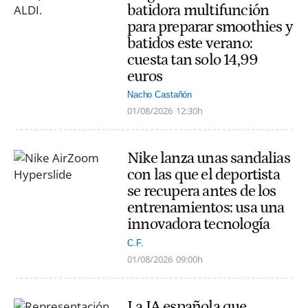
batidora multifunción
para preparar smoothies y
batidos este verano:
cuesta tan solo 14,99
euros
Nacho Castañón
01/08/2026
12:30h
Nike lanza unas sandalias
con las que el deportista
se recupera antes de los
entrenamientos: usa una
innovadora tecnología
C.F.
01/08/2026
09:00h
La IA española que