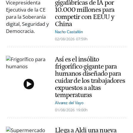
gigafábricas de IA por
10.000 millones para
competir con EEUU y
China
Nacho Castañón
02/08/2026
07:59h
Así es el insólito
frigorífico gigante para
humanos diseñado para
cuidar de los trabajadores
expuestos a altas
temperaturas
Alvarez del Vayo
01/08/2026
19:00h
Llega a Aldi una nueva