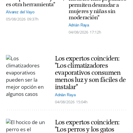
es otra herramienta"
permiten desnudar a
mujeres y niñas sin
Alvarez del Vayo
moderación"
05/08/2026
09:37h
Adrián Raya
04/08/2026
17:12h
Los expertos coinciden:
"Los climatizadores
evaporativos consumen
menos luz y son fáciles de
instalar"
Adrián Raya
04/08/2026
15:04h
Los expertos coinciden:
"Los perros y los gatos