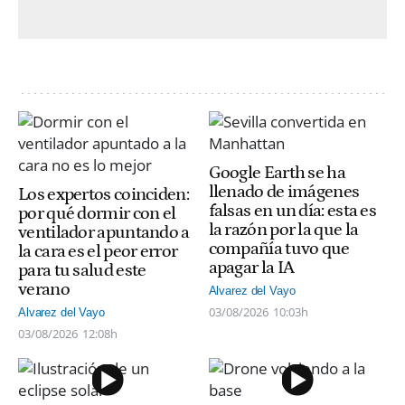
Google Earth se ha
llenado de imágenes
Los expertos coinciden:
falsas en un día: esta es
por qué dormir con el
la razón por la que la
ventilador apuntando a
compañía tuvo que
la cara es el peor error
apagar la IA
para tu salud este
verano
Alvarez del Vayo
03/08/2026
10:03h
Alvarez del Vayo
03/08/2026
12:08h