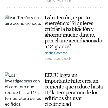
31/07/2026
10:03h
Iván Terrón, experto
energético: "Si quieres
enfriar la habitación y
ahorrar mucho dinero,
pon el aire acondicionado
a 24 grados"
Nacho Castañón
31/07/2026
08:00h
EEUU logra un
importante hito: crea un
cemento que reduce hasta
11º la temperatura de los
edificios sin usar
electricidad