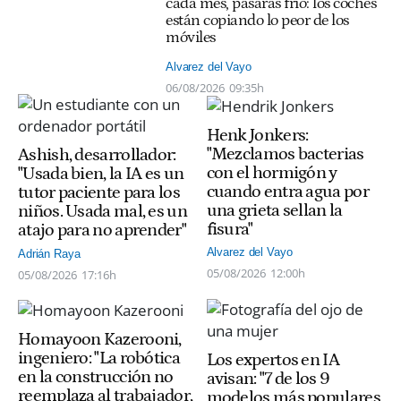
cada mes, pasarás frío: los coches
están copiando lo peor de los
móviles
Alvarez del Vayo
06/08/2026
09:35h
Henk Jonkers:
"Mezclamos bacterias
Ashish, desarrollador:
con el hormigón y
"Usada bien, la IA es un
cuando entra agua por
tutor paciente para los
una grieta sellan la
niños. Usada mal, es un
fisura"
atajo para no aprender"
Alvarez del Vayo
Adrián Raya
05/08/2026
12:00h
05/08/2026
17:16h
Homayoon Kazerooni,
ingeniero: "La robótica
Los expertos en IA
en la construcción no
avisan: "7 de los 9
reemplaza al trabajador,
modelos más populares