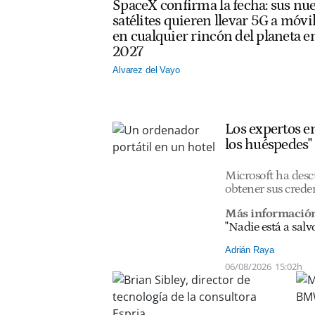
SpaceX confirma la fecha: sus nu
satélites quieren llevar 5G a móvi
en cualquier rincón del planeta e
2027
Alvarez del Vayo
Los expertos en
los huéspedes"
Microsoft ha desc
obtener sus creden
Más información
"Nadie está a salv
Adrián Raya
06/08/2026
15:02h