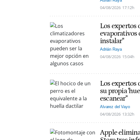
Adrián Raya
04/08/2026
17:12h
Los expertos 
evaporativos 
instalar"
Adrián Raya
04/08/2026
15:04h
Los expertos c
su propia 'hue
escanear"
Alvarez del Vayo
04/08/2026
13:32h
Apple elimin