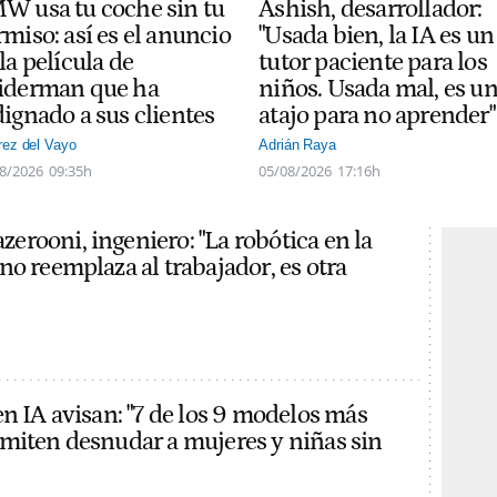
W usa tu coche sin tu
Ashish, desarrollador:
miso: así es el anuncio
"Usada bien, la IA es un
la película de
tutor paciente para los
iderman que ha
niños. Usada mal, es u
dignado a sus clientes
atajo para no aprender"
rez del Vayo
Adrián Raya
8/2026
09:35h
05/08/2026
17:16h
rooni, ingeniero: "La robótica en la
no reemplaza al trabajador, es otra
en IA avisan: "7 de los 9 modelos más
miten desnudar a mujeres y niñas sin