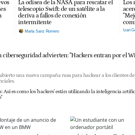
evos
La odisea de la NASA para rescatar el
Los 
les
telescopio Swift: de un satélite a la
acerc
n
deriva a fallos de conexión
"Mej
intermitente
comu
Izan G
Marta Sanz Romero
 ciberseguridad advierten: "Hackers entran por el Wi
ubierto una nueva campaña rusa para hackear a los clientes de 
ciales.
:
Así es como los 'hackers' están utilizando la inteligencia artific
o"