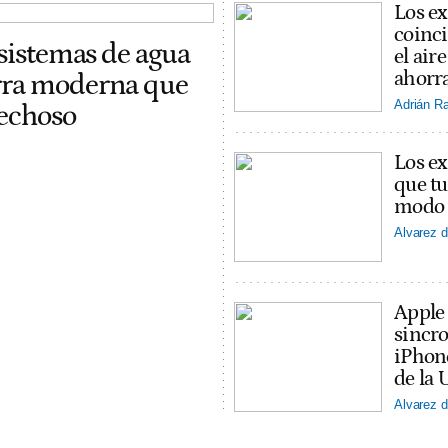
Los ex
coinci
 sistemas de agua
el ai
ahorra
erra moderna que
Adrián R
pechoso
Los ex
que tu
modo v
Alvarez d
Apple
sincro
iPhon
de la 
Alvarez d