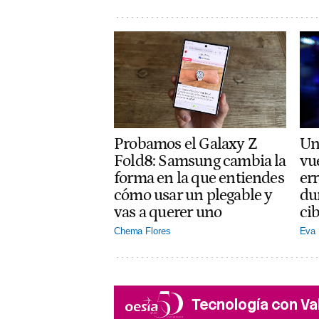
Probamos el Galaxy Z
Un
Fold8: Samsung cambia la
vue
forma en la que entiendes
er
cómo usar un plegable y
du
vas a querer uno
ci
Chema Flores
Eva 
Tecnología con Va