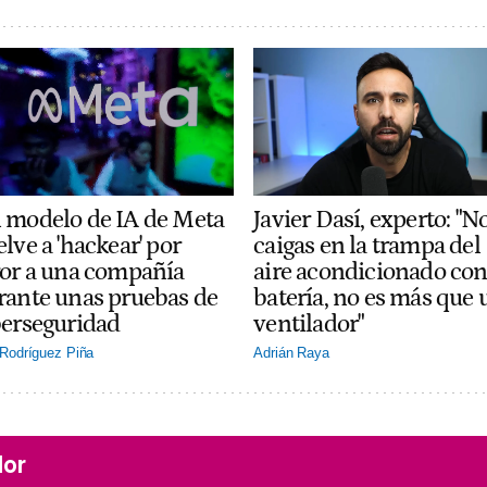
 modelo de IA de Meta
Javier Dasí, experto: "N
lve a 'hackear' por
caigas en la trampa del
ror a una compañía
aire acondicionado co
rante unas pruebas de
batería, no es más que 
berseguridad
ventilador"
Rodríguez Piña
Adrián Raya
lor