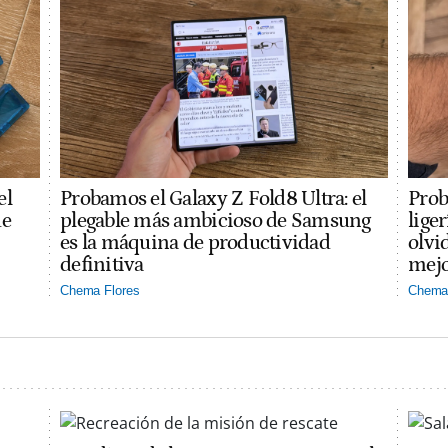
el
Probamos el Galaxy Z Fold8 Ultra: el
Prob
ue
plegable más ambicioso de Samsung
lige
es la máquina de productividad
olvi
definitiva
mejo
Chema Flores
Chema 