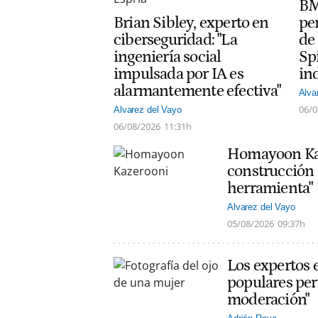
BM
Brian Sibley, experto en
per
ciberseguridad: "La
de 
ingeniería social
Sp
impulsada por IA es
in
alarmantemente efectiva"
Alva
06/0
Alvarez del Vayo
06/08/2026
11:31h
Homayoon Kaze
construcción 
herramienta"
Alvarez del Vayo
05/08/2026
09:37h
Los expertos 
populares per
moderación"