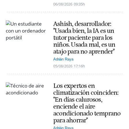
06/08/2026
09:35h
Ashish, desarrollador:
"Usada bien, la IA es un
tutor paciente para los
niños. Usada mal, es un
atajo para no aprender"
Adrián Raya
05/08/2026
17:16h
Los expertos en
climatización coinciden:
"En días calurosos,
enciende el aire
acondicionado temprano
para ahorrar"
Adrián Raya