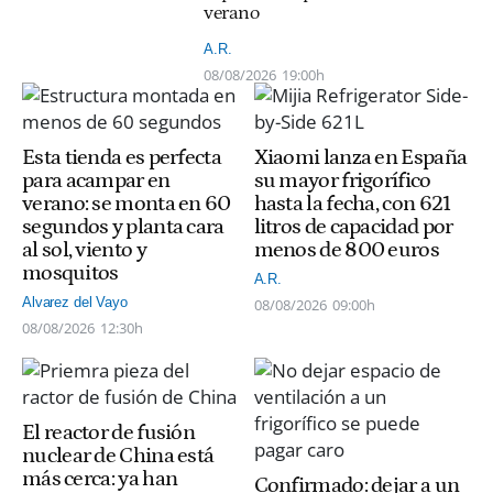
verano
A.R.
08/08/2026
19:00h
Esta tienda es perfecta
Xiaomi lanza en España
para acampar en
su mayor frigorífico
verano: se monta en 60
hasta la fecha, con 621
segundos y planta cara
litros de capacidad por
al sol, viento y
menos de 800 euros
mosquitos
A.R.
Alvarez del Vayo
08/08/2026
09:00h
08/08/2026
12:30h
El reactor de fusión
nuclear de China está
más cerca: ya han
Confirmado: dejar a un