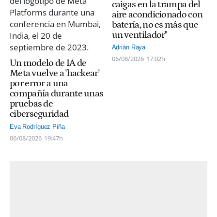
caigas en la trampa del
aire acondicionado con
batería, no es más que
un ventilador"
Adrián Raya
06/08/2026
17:02h
Un modelo de IA de
Meta vuelve a 'hackear'
por error a una
compañía durante unas
pruebas de
ciberseguridad
Eva Rodríguez Piña
06/08/2026
19:47h