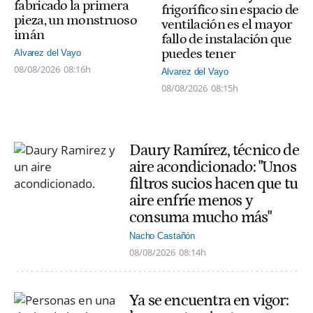
fabricado la primera
frigorífico sin espacio de
pieza, un monstruoso
ventilación es el mayor
imán
fallo de instalación que
puedes tener
Alvarez del Vayo
08/08/2026
08:16h
Alvarez del Vayo
08/08/2026
08:15h
Daury Ramírez, técnico de
aire acondicionado: "Unos
filtros sucios hacen que tu
aire enfríe menos y
consuma mucho más"
Nacho Castañón
08/08/2026
08:14h
Ya se encuentra en vigor: