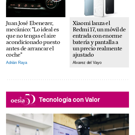
Xiaomi lanza el
Juan José Ebenezer,
Redmi 17, un móvil de
mecánico: "Lo ideal es
entrada con enorme
que no tengas el aire
batería y pantalla a
acondicionado puesto
un precio realmente
antes de arrancar el
ajustado
coche"
Alvarez del Vayo
Adrián Raya
Tecnología con Valor