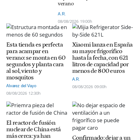
verano
A.R.
08/08/2026
19:00h
Esta tienda es perfecta
Xiaomi lanza en España
para acampar en
su mayor frigorífico
verano: se monta en 60
hasta la fecha, con 621
segundos y planta cara
litros de capacidad por
al sol, viento y
menos de 800 euros
mosquitos
A.R.
Alvarez del Vayo
08/08/2026
09:00h
08/08/2026
12:30h
El reactor de fusión
nuclear de China está
más cerca: ya han
Confirmado: dejar a un