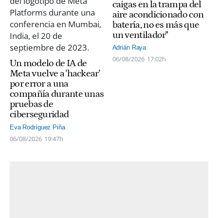
caigas en la trampa del
aire acondicionado con
batería, no es más que
un ventilador"
Adrián Raya
06/08/2026
17:02h
Un modelo de IA de
Meta vuelve a 'hackear'
por error a una
compañía durante unas
pruebas de
ciberseguridad
Eva Rodríguez Piña
06/08/2026
19:47h