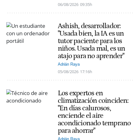
06/08/2026
09:35h
Ashish, desarrollador:
"Usada bien, la IA es un
tutor paciente para los
niños. Usada mal, es un
atajo para no aprender"
Adrián Raya
05/08/2026
17:16h
Los expertos en
climatización coinciden:
"En días calurosos,
enciende el aire
acondicionado temprano
para ahorrar"
Adrián Raya