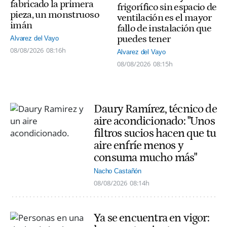
fabricado la primera
frigorífico sin espacio de
pieza, un monstruoso
ventilación es el mayor
imán
fallo de instalación que
puedes tener
Alvarez del Vayo
08/08/2026
08:16h
Alvarez del Vayo
08/08/2026
08:15h
Daury Ramírez, técnico de
aire acondicionado: "Unos
filtros sucios hacen que tu
aire enfríe menos y
consuma mucho más"
Nacho Castañón
08/08/2026
08:14h
Ya se encuentra en vigor: