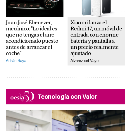
Xiaomi lanza el
Juan José Ebenezer,
Redmi 17, un móvil de
mecánico: "Lo ideal es
entrada con enorme
que no tengas el aire
batería y pantalla a
acondicionado puesto
un precio realmente
antes de arrancar el
ajustado
coche"
Alvarez del Vayo
Adrián Raya
Tecnología con Valor