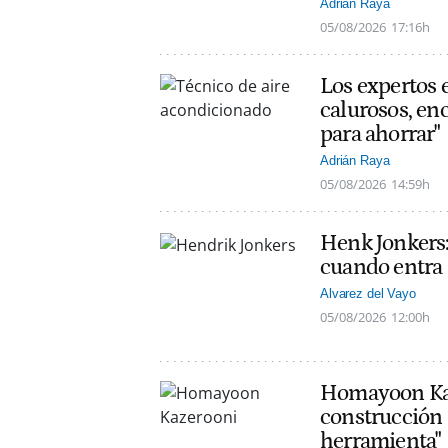
Adrián Raya
05/08/2026
17:16h
Los expertos 
calurosos, en
para ahorrar"
Adrián Raya
05/08/2026
14:59h
Henk Jonkers:
cuando entra a
Alvarez del Vayo
05/08/2026
12:00h
Homayoon Kaze
construcción 
herramienta"