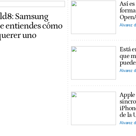
Así es
forma
old8: Samsung
OpenAI
ue entiendes cómo
Alvarez d
 querer uno
Está e
que ma
puede
Alvarez d
Apple
sincro
iPhon
de la 
Alvarez d