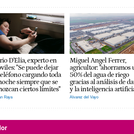
io D'Elia, experto en
Miguel Angel Ferrer,
viles: "Se puede dejar
agricultor: "ahorramos 
 teléfono cargando toda
50% del agua de riego
 noche siempre que se
gracias al análisis de da
nozcan ciertos límites"
y la inteligencia artifici
án Raya
Alvarez del Vayo
lor