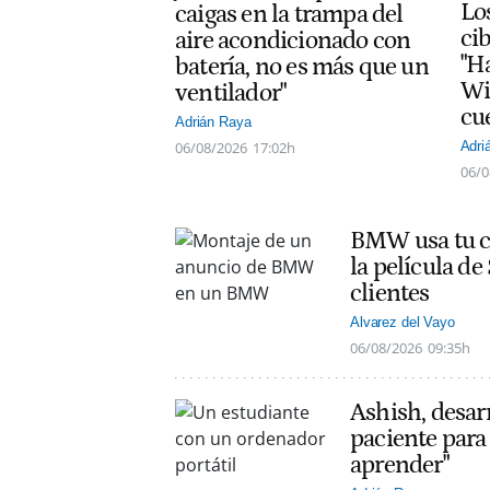
Lo
caigas en la trampa del
ci
aire acondicionado con
"H
batería, no es más que un
Wi
ventilador"
cu
Adrián Raya
06/08/2026
17:02h
Adri
06/0
BMW usa tu co
la película d
clientes
Alvarez del Vayo
06/08/2026
09:35h
Ashish, desarr
paciente para 
aprender"