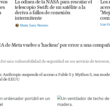
evos
La odisea de la NASA para rescatar el
Los 
les
telescopio Swift: de un satélite a la
acerc
n
deriva a fallos de conexión
"Mej
intermitente
comu
Izan G
Marta Sanz Romero
A de Meta vuelve a 'hackear' por error a una compañ
hó una vulnerabilidad de seguridad en un servicio de terceros, 
n:
Anthropic suspende el acceso a Fable 5 y Mythos 5, sus mode
al de EEUU