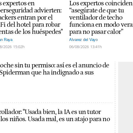
s expertos en
Los expertos coinciden
berseguridad advierten:
“asegúrate de que tu
ackers entran por el
ventilador de techo
Fi del hotel para robar
funciona en modo ver
entas de los huéspedes"
para no pasar calor”
án Raya
Alvarez del Vayo
8/2026
15:02h
06/08/2026
13:41h
che sin tu permiso: así es el anuncio de
e Spiderman que ha indignado a sus
ollador: "Usada bien, la IA es un tutor
los niños. Usada mal, es un atajo para no