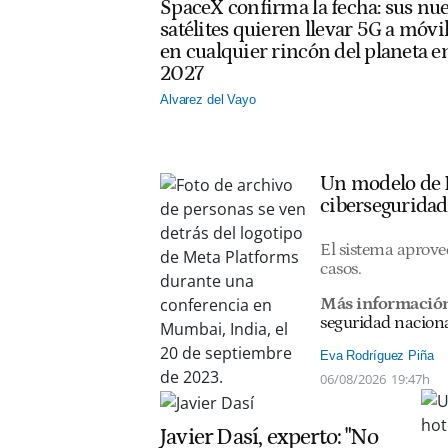
SpaceX confirma la fecha: sus nu
satélites quieren llevar 5G a móvi
en cualquier rincón del planeta e
2027
Alvarez del Vayo
Un modelo de I
ciberseguridad
El sistema aprovec
casos.
Más informació
seguridad nacion
Eva Rodríguez Piña
06/08/2026
19:47h
Javier Dasí, experto: "No