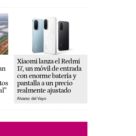
Xiaomi lanza el Redmi
17, un móvil de entrada
un
con enorme batería y
pantalla a un precio
tos
realmente ajustado
al”
Alvarez del Vayo