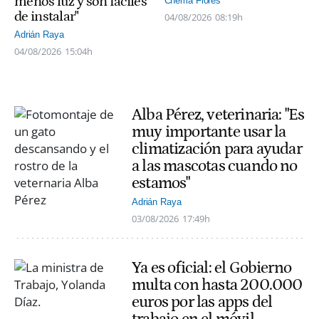
menos luz y son fáciles
Chema Flores
de instalar"
04/08/2026
08:19h
Adrián Raya
04/08/2026
15:04h
Alba Pérez, veterinaria: "Es
muy importante usar la
climatización para ayudar
a las mascotas cuando no
estamos"
Adrián Raya
03/08/2026
17:49h
Ya es oficial: el Gobierno
multa con hasta 200.000
euros por las apps del