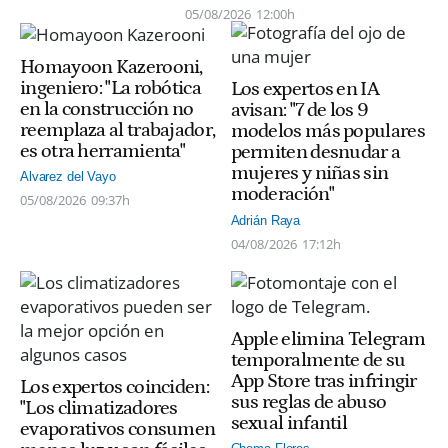
05/08/2026
12:00h
Homayoon Kazerooni,
ingeniero: "La robótica
Los expertos en IA
en la construcción no
avisan: "7 de los 9
reemplaza al trabajador,
modelos más populares
es otra herramienta"
permiten desnudar a
mujeres y niñas sin
Alvarez del Vayo
moderación"
05/08/2026
09:37h
Adrián Raya
04/08/2026
17:12h
Apple elimina Telegram
temporalmente de su
App Store tras infringir
Los expertos coinciden:
sus reglas de abuso
"Los climatizadores
sexual infantil
evaporativos consumen