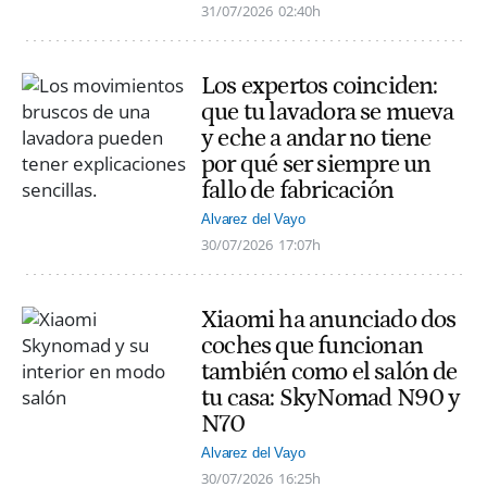
31/07/2026
02:40h
Los expertos coinciden:
que tu lavadora se mueva
y eche a andar no tiene
por qué ser siempre un
fallo de fabricación
Alvarez del Vayo
30/07/2026
17:07h
Xiaomi ha anunciado dos
coches que funcionan
también como el salón de
tu casa: SkyNomad N90 y
N70
Alvarez del Vayo
30/07/2026
16:25h