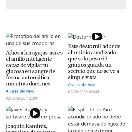
Este destornillador de
aluminio anodizado
Adiós a las agujas: así es
que solo pesa 65
el anillo inteligente
gramos guarda un
capaz de vigilar tu
secreto que no se ve a
glucosa en sangre de
simple vista
forma automática
mientras duermes
Alvarez del Vayo
02/08/2026
09:00h
Alvarez del Vayo
02/08/2026
12:30h
Joaquín Ramírez,